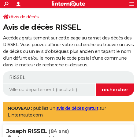
ACTUALITÉS
Connexion
S'inscrire
Avis de décès
Rechercher
Société
Education
Villes
Politique
Faits Divers
Monde
+
SPORT
Avis de décès RISSEL
Football
Cyclisme
Forum
Coupe du monde 2026
Tennis
Rugby
CULTURE
Accédez gratuitement sur cette page au carnet des décès des
TNT
Cinéma
Musique
Programme TV
Streaming
Sorties cinéma
+
RISSEL. Vous pouvez affiner votre recherche ou trouver un avis
FINANCE
de décès ou un avis d'obsèques plus ancien en tapant le nom
Impôts
Immobilier
Banque
Crédit
Retraite
Epargne
Risques naturels par ville
Assurance
AUTO
d'un défunt et/ou le nom ou le code postal d'une commune
dans le moteur de recherche ci-dessous.
Réserver un essai
Berlines
Forum auto
Essais
Citadines
SUV
+
HIGH-TECH
Meilleur smartphone
Ordinateurs
Guide high-tech
Mobiles
Internet
Jeux vidéo
+
BRICOLAGE
Aménagement intérieur
Cuisine
Jardinage
+
Forum
Extérieur
Salle de bains
Rangement
WEEK-END
Escapades
Expositions
Week-end nature
Guides de France
Patrimoine
Musées
+
LIFESTYLE
NOUVEAU :
publiez un
avis de décès gratuit
sur
Linternaute.com
Bien-être
Mode
+
Art de vivre
Loisirs
Modes de vie
SANTE
Joseph RISSEL
Guide de la santé
Médicaments
+
Alimentation
Maladies
Sommeil
(84 ans)
VOYAGE