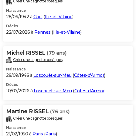
Créer une cagnotte obsèques
City break
Voyage de noces
Climat
Destinations
Voyage nature
Forum
+
PHOTO
Naissance
28/06/1942 à
Gaël
(
Ille-et-Vilaine
)
GUIDES D'ACHAT
Décès
22/07/2026 à
Rennes
(
Ille-et-Vilaine
)
BONS PLANS
CARTE DE VOEUX
Michel RISSEL
(79 ans)
Carte Bonne année
Carte Pâques
Carte de Noël
Carte Saint-Valentin
Carte d'anniversaire
DICTIONNAIRE
Créer une cagnotte obsèques
Biographies
Expressions
Dictionnaire
Citations
Proverbes
PROGRAMME TV
Naissance
29/09/1946 à
Loscouët-sur-Meu
(
Côtes-d'Armor
)
COPAINS D'AVANT
Décès
10/07/2026 à
Loscouët-sur-Meu
(
Côtes-d'Armor
)
Se connecter
Collèges
Universités
Service militaire
S'inscrire
Lycées
Primaires
Entreprises
Avis de recherche
AVIS DE DÉCÈS
FORUM
Martine RISSEL
(76 ans)
Lifestyle
Sport
Television
Cinema
Bricolage
Culture
Auto
Voyage
Créer une cagnotte obsèques
Naissance
21/02/1950 à
Paris
(
Paris
)