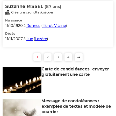
Suzanne RISSEL
(87 ans)
Créer une cagnotte obsèques
Naissance
11/10/1920 à
Rennes
(
Ille-et-Vilaine
)
Décès
11/11/2007 à
Luc
(
Lozère
)
1
2
3
4
Carte de condoléances : envoyer
gratuitement une carte
Message de condoléances :
exemples de textes et modèle de
courrier