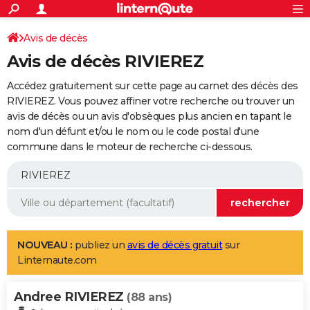
ACTUALITÉS
Connexion
S'inscrire
Avis de décès
Rechercher
Société
Education
Villes
Politique
Faits Divers
Monde
+
SPORT
Avis de décès RIVIEREZ
Football
Cyclisme
Forum
Coupe du monde 2026
Tennis
Rugby
CULTURE
Accédez gratuitement sur cette page au carnet des décès des
TNT
Cinéma
Musique
Programme TV
Streaming
Sorties cinéma
+
RIVIEREZ. Vous pouvez affiner votre recherche ou trouver un
FINANCE
avis de décès ou un avis d'obsèques plus ancien en tapant le
Impôts
Immobilier
Banque
Crédit
Retraite
Epargne
Risques naturels par ville
Assurance
AUTO
nom d'un défunt et/ou le nom ou le code postal d'une
commune dans le moteur de recherche ci-dessous.
Réserver un essai
Berlines
Forum auto
Essais
Citadines
SUV
+
HIGH-TECH
Meilleur smartphone
Ordinateurs
Guide high-tech
Mobiles
Internet
Jeux vidéo
+
BRICOLAGE
Aménagement intérieur
Cuisine
Jardinage
+
Forum
Extérieur
Salle de bains
Rangement
WEEK-END
Escapades
Expositions
Week-end nature
Guides de France
Patrimoine
Musées
+
LIFESTYLE
NOUVEAU :
publiez un
avis de décès gratuit
sur
Linternaute.com
Bien-être
Mode
+
Art de vivre
Loisirs
Modes de vie
SANTE
Andree RIVIEREZ
Guide de la santé
Médicaments
+
Alimentation
Maladies
Sommeil
(88 ans)
VOYAGE