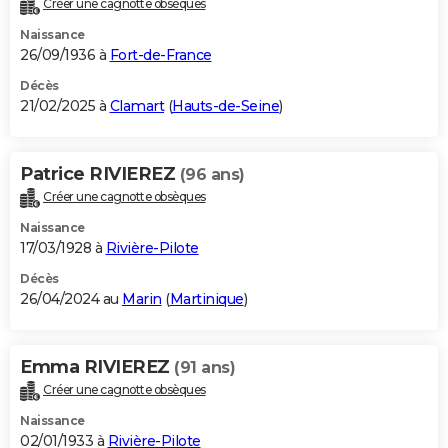
Créer une cagnotte obsèques
City break
Voyage de noces
Climat
Destinations
Voyage nature
Forum
+
PHOTO
Naissance
26/09/1936 à
Fort-de-France
GUIDES D'ACHAT
Décès
21/02/2025 à
Clamart
(
Hauts-de-Seine
)
BONS PLANS
CARTE DE VOEUX
Patrice RIVIEREZ
(96 ans)
Carte Bonne année
Carte Pâques
Carte de Noël
Carte Saint-Valentin
Carte d'anniversaire
DICTIONNAIRE
Créer une cagnotte obsèques
Biographies
Expressions
Dictionnaire
Citations
Proverbes
PROGRAMME TV
Naissance
17/03/1928 à
Rivière-Pilote
COPAINS D'AVANT
Décès
26/04/2024 au
Marin
(
Martinique
)
Se connecter
Collèges
Universités
Service militaire
S'inscrire
Lycées
Primaires
Entreprises
Avis de recherche
AVIS DE DÉCÈS
FORUM
Emma RIVIEREZ
(91 ans)
Lifestyle
Sport
Television
Cinema
Bricolage
Culture
Auto
Voyage
Créer une cagnotte obsèques
Naissance
02/01/1933 à
Rivière-Pilote