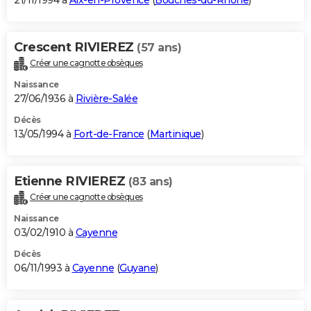
21/11/1994 à
Aix-en-Provence
(
Bouches-du-Rhône
)
Crescent RIVIEREZ
(57 ans)
Créer une cagnotte obsèques
Naissance
27/06/1936 à
Rivière-Salée
Décès
13/05/1994 à
Fort-de-France
(
Martinique
)
Etienne RIVIEREZ
(83 ans)
Créer une cagnotte obsèques
Naissance
03/02/1910 à
Cayenne
Décès
06/11/1993 à
Cayenne
(
Guyane
)