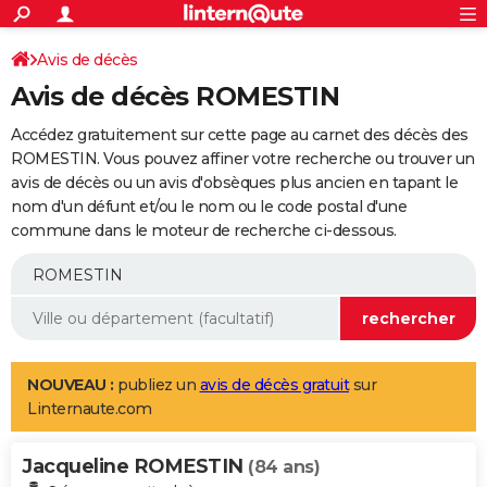
ACTUALITÉS
Connexion
S'inscrire
Avis de décès
Rechercher
Société
Education
Villes
Politique
Faits Divers
Monde
+
SPORT
Avis de décès ROMESTIN
Football
Cyclisme
Forum
Coupe du monde 2026
Tennis
Rugby
CULTURE
Accédez gratuitement sur cette page au carnet des décès des
TNT
Cinéma
Musique
Programme TV
Streaming
Sorties cinéma
+
ROMESTIN. Vous pouvez affiner votre recherche ou trouver un
FINANCE
avis de décès ou un avis d'obsèques plus ancien en tapant le
Impôts
Immobilier
Banque
Crédit
Retraite
Epargne
Risques naturels par ville
Assurance
AUTO
nom d'un défunt et/ou le nom ou le code postal d'une
commune dans le moteur de recherche ci-dessous.
Réserver un essai
Berlines
Forum auto
Essais
Citadines
SUV
+
HIGH-TECH
Meilleur smartphone
Ordinateurs
Guide high-tech
Mobiles
Internet
Jeux vidéo
+
BRICOLAGE
Aménagement intérieur
Cuisine
Jardinage
+
Forum
Extérieur
Salle de bains
Rangement
WEEK-END
Escapades
Expositions
Week-end nature
Guides de France
Patrimoine
Musées
+
LIFESTYLE
NOUVEAU :
publiez un
avis de décès gratuit
sur
Linternaute.com
Bien-être
Mode
+
Art de vivre
Loisirs
Modes de vie
SANTE
Jacqueline ROMESTIN
Guide de la santé
Médicaments
+
Alimentation
Maladies
Sommeil
(84 ans)
VOYAGE