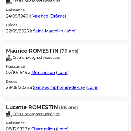
Créer une cagnotte obsèques
City break
Voyage de noces
Climat
Destinations
Voyage nature
Forum
+
PHOTO
Naissance
24/09/1940 à
Valence
(
Drôme
)
GUIDES D'ACHAT
Décès
22/09/2025 à
Saint-Marcellin
(
Isère
)
BONS PLANS
CARTE DE VOEUX
Maurice ROMESTIN
(79 ans)
Carte Bonne année
Carte Pâques
Carte de Noël
Carte Saint-Valentin
Carte d'anniversaire
DICTIONNAIRE
Créer une cagnotte obsèques
Biographies
Expressions
Dictionnaire
Citations
Proverbes
PROGRAMME TV
Naissance
02/10/1945 à
Montbrison
(
Loire
)
COPAINS D'AVANT
Décès
28/08/2025 à
Saint-Symphorien-de-Lay
(
Loire
)
Se connecter
Collèges
Universités
Service militaire
S'inscrire
Lycées
Primaires
Entreprises
Avis de recherche
AVIS DE DÉCÈS
FORUM
Lucette ROMESTIN
(86 ans)
Lifestyle
Sport
Television
Cinema
Bricolage
Culture
Auto
Voyage
Créer une cagnotte obsèques
Naissance
08/12/1937 à
Champdieu
(
Loire
)