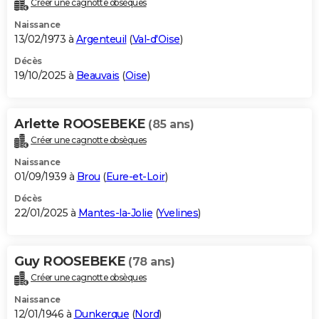
Créer une cagnotte obsèques
City break
Voyage de noces
Climat
Destinations
Voyage nature
Forum
+
PHOTO
Naissance
13/02/1973 à
Argenteuil
(
Val-d'Oise
)
GUIDES D'ACHAT
Décès
19/10/2025 à
Beauvais
(
Oise
)
BONS PLANS
CARTE DE VOEUX
Arlette ROOSEBEKE
(85 ans)
Carte Bonne année
Carte Pâques
Carte de Noël
Carte Saint-Valentin
Carte d'anniversaire
DICTIONNAIRE
Créer une cagnotte obsèques
Biographies
Expressions
Dictionnaire
Citations
Proverbes
PROGRAMME TV
Naissance
01/09/1939 à
Brou
(
Eure-et-Loir
)
COPAINS D'AVANT
Décès
22/01/2025 à
Mantes-la-Jolie
(
Yvelines
)
Se connecter
Collèges
Universités
Service militaire
S'inscrire
Lycées
Primaires
Entreprises
Avis de recherche
AVIS DE DÉCÈS
FORUM
Guy ROOSEBEKE
(78 ans)
Lifestyle
Sport
Television
Cinema
Bricolage
Culture
Auto
Voyage
Créer une cagnotte obsèques
Naissance
12/01/1946 à
Dunkerque
(
Nord
)