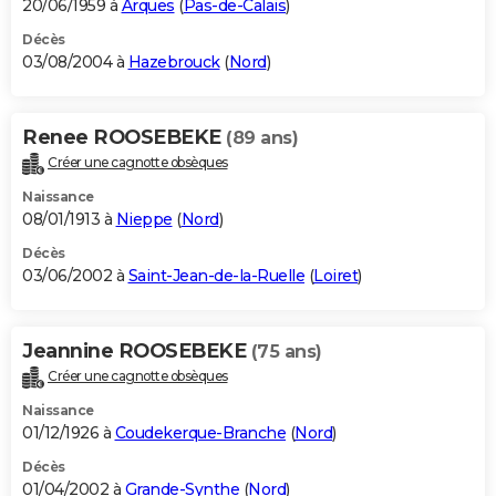
20/06/1959 à
Arques
(
Pas-de-Calais
)
Décès
03/08/2004 à
Hazebrouck
(
Nord
)
Renee ROOSEBEKE
(89 ans)
Créer une cagnotte obsèques
Naissance
08/01/1913 à
Nieppe
(
Nord
)
Décès
03/06/2002 à
Saint-Jean-de-la-Ruelle
(
Loiret
)
Jeannine ROOSEBEKE
(75 ans)
Créer une cagnotte obsèques
Naissance
01/12/1926 à
Coudekerque-Branche
(
Nord
)
Décès
01/04/2002 à
Grande-Synthe
(
Nord
)