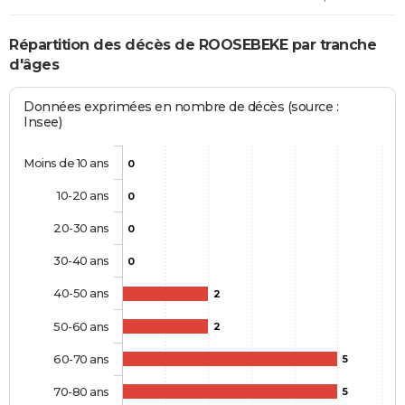
Répartition des décès de ROOSEBEKE par tranche
d'âges
Données exprimées en nombre de décès (source :
Insee)
Moins de 10 ans
0
10-20 ans
0
20-30 ans
0
30-40 ans
0
40-50 ans
2
50-60 ans
2
60-70 ans
5
70-80 ans
5