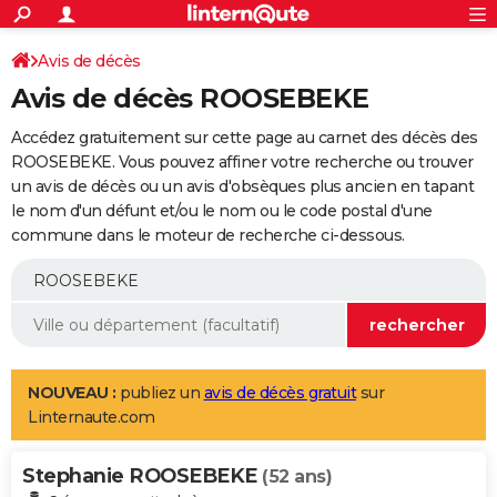
ACTUALITÉS
Connexion
S'inscrire
Avis de décès
Rechercher
Société
Education
Villes
Politique
Faits Divers
Monde
+
SPORT
Avis de décès ROOSEBEKE
Football
Cyclisme
Forum
Coupe du monde 2026
Tennis
Rugby
CULTURE
Accédez gratuitement sur cette page au carnet des décès des
TNT
Cinéma
Musique
Programme TV
Streaming
Sorties cinéma
+
ROOSEBEKE. Vous pouvez affiner votre recherche ou trouver
FINANCE
un avis de décès ou un avis d'obsèques plus ancien en tapant
Impôts
Immobilier
Banque
Crédit
Retraite
Epargne
Risques naturels par ville
Assurance
AUTO
le nom d'un défunt et/ou le nom ou le code postal d'une
commune dans le moteur de recherche ci-dessous.
Réserver un essai
Berlines
Forum auto
Essais
Citadines
SUV
+
HIGH-TECH
Meilleur smartphone
Ordinateurs
Guide high-tech
Mobiles
Internet
Jeux vidéo
+
BRICOLAGE
Aménagement intérieur
Cuisine
Jardinage
+
Forum
Extérieur
Salle de bains
Rangement
WEEK-END
Escapades
Expositions
Week-end nature
Guides de France
Patrimoine
Musées
+
LIFESTYLE
NOUVEAU :
publiez un
avis de décès gratuit
sur
Linternaute.com
Bien-être
Mode
+
Art de vivre
Loisirs
Modes de vie
SANTE
Stephanie ROOSEBEKE
Guide de la santé
Médicaments
+
Alimentation
Maladies
Sommeil
(52 ans)
VOYAGE