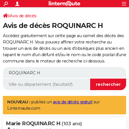
ACTUALITÉS
Connexion
S'inscrire
Avis de décès
Rechercher
Société
Education
Villes
Politique
Faits Divers
Monde
+
SPORT
Avis de décès ROQUINARC H
Football
Cyclisme
Forum
Coupe du monde 2026
Tennis
Rugby
CULTURE
Accédez gratuitement sur cette page au carnet des décès des
TNT
Cinéma
Musique
Programme TV
Streaming
Sorties cinéma
+
ROQUINARC H. Vous pouvez affiner votre recherche ou
FINANCE
trouver un avis de décès ou un avis d'obsèques plus ancien en
Impôts
Immobilier
Banque
Crédit
Retraite
Epargne
Risques naturels par ville
Assurance
AUTO
tapant le nom d'un défunt et/ou le nom ou le code postal d'une
commune dans le moteur de recherche ci-dessous.
Réserver un essai
Berlines
Forum auto
Essais
Citadines
SUV
+
HIGH-TECH
Meilleur smartphone
Ordinateurs
Guide high-tech
Mobiles
Internet
Jeux vidéo
+
BRICOLAGE
Aménagement intérieur
Cuisine
Jardinage
+
Forum
Extérieur
Salle de bains
Rangement
WEEK-END
Escapades
Expositions
Week-end nature
Guides de France
Patrimoine
Musées
+
LIFESTYLE
NOUVEAU :
publiez un
avis de décès gratuit
sur
Linternaute.com
Bien-être
Mode
+
Art de vivre
Loisirs
Modes de vie
SANTE
Marie ROQUINARC H
Guide de la santé
Médicaments
+
Alimentation
Maladies
Sommeil
(103 ans)
VOYAGE