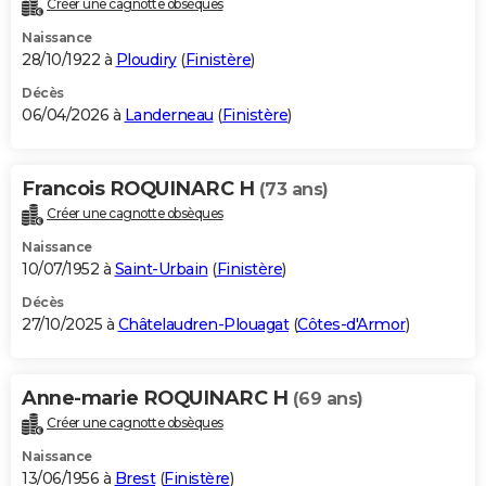
Créer une cagnotte obsèques
City break
Voyage de noces
Climat
Destinations
Voyage nature
Forum
+
PHOTO
Naissance
28/10/1922 à
Ploudiry
(
Finistère
)
GUIDES D'ACHAT
Décès
06/04/2026 à
Landerneau
(
Finistère
)
BONS PLANS
CARTE DE VOEUX
Francois ROQUINARC H
(73 ans)
Carte Bonne année
Carte Pâques
Carte de Noël
Carte Saint-Valentin
Carte d'anniversaire
DICTIONNAIRE
Créer une cagnotte obsèques
Biographies
Expressions
Dictionnaire
Citations
Proverbes
PROGRAMME TV
Naissance
10/07/1952 à
Saint-Urbain
(
Finistère
)
COPAINS D'AVANT
Décès
27/10/2025 à
Châtelaudren-Plouagat
(
Côtes-d'Armor
)
Se connecter
Collèges
Universités
Service militaire
S'inscrire
Lycées
Primaires
Entreprises
Avis de recherche
AVIS DE DÉCÈS
FORUM
Anne-marie ROQUINARC H
(69 ans)
Lifestyle
Sport
Television
Cinema
Bricolage
Culture
Auto
Voyage
Créer une cagnotte obsèques
Naissance
13/06/1956 à
Brest
(
Finistère
)