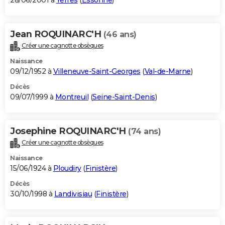
28/06/2001 à
Yerres
(
Essonne
)
Jean ROQUINARC'H
(46 ans)
Créer une cagnotte obsèques
Naissance
09/12/1952 à
Villeneuve-Saint-Georges
(
Val-de-Marne
)
Décès
09/07/1999 à
Montreuil
(
Seine-Saint-Denis
)
Josephine ROQUINARC'H
(74 ans)
Créer une cagnotte obsèques
Naissance
15/06/1924 à
Ploudiry
(
Finistère
)
Décès
30/10/1998 à
Landivisiau
(
Finistère
)