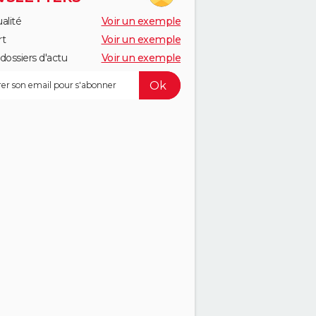
alité
Voir un exemple
rt
Voir un exemple
dossiers d'actu
Voir un exemple