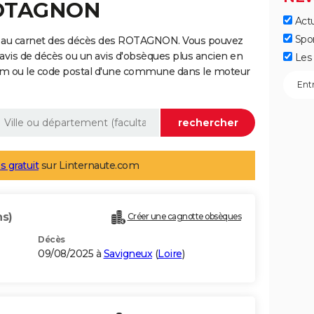
ROTAGNON
Actu
Spo
e au carnet des décès des ROTAGNON. Vous pouvez
 avis de décès ou un avis d'obsèques plus ancien en
Les 
nom ou le code postal d'une commune dans le moteur
s gratuit
sur Linternaute.com
ns)
Créer une cagnotte obsèques
Décès
09/08/2025 à
Savigneux
(
Loire
)