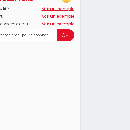
alité
Voir un exemple
rt
Voir un exemple
dossiers d'actu
Voir un exemple