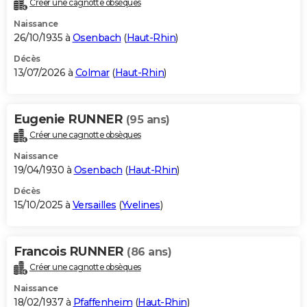
Créer une cagnotte obsèques
City break
Voyage de noces
Climat
Destinations
Voyage nature
Forum
+
PHOTO
Naissance
26/10/1935 à
Osenbach
(
Haut-Rhin
)
GUIDES D'ACHAT
Décès
13/07/2026 à
Colmar
(
Haut-Rhin
)
BONS PLANS
CARTE DE VOEUX
Eugenie RUNNER
(95 ans)
Carte Bonne année
Carte Pâques
Carte de Noël
Carte Saint-Valentin
Carte d'anniversaire
DICTIONNAIRE
Créer une cagnotte obsèques
Biographies
Expressions
Dictionnaire
Citations
Proverbes
PROGRAMME TV
Naissance
19/04/1930 à
Osenbach
(
Haut-Rhin
)
COPAINS D'AVANT
Décès
15/10/2025 à
Versailles
(
Yvelines
)
Se connecter
Collèges
Universités
Service militaire
S'inscrire
Lycées
Primaires
Entreprises
Avis de recherche
AVIS DE DÉCÈS
FORUM
Francois RUNNER
(86 ans)
Lifestyle
Sport
Television
Cinema
Bricolage
Culture
Auto
Voyage
Créer une cagnotte obsèques
Naissance
18/02/1937 à
Pfaffenheim
(
Haut-Rhin
)