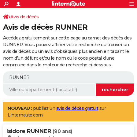
ACTUALITÉS
Connexion
S'inscrire
Avis de décès
Rechercher
Société
Education
Villes
Politique
Faits Divers
Monde
+
SPORT
Avis de décès RUNNER
Football
Cyclisme
Forum
Coupe du monde 2026
Tennis
Rugby
CULTURE
Accédez gratuitement sur cette page au carnet des décès des
TNT
Cinéma
Musique
Programme TV
Streaming
Sorties cinéma
+
RUNNER. Vous pouvez affiner votre recherche ou trouver un
FINANCE
avis de décès ou un avis d'obsèques plus ancien en tapant le
Impôts
Immobilier
Banque
Crédit
Retraite
Epargne
Risques naturels par ville
Assurance
AUTO
nom d'un défunt et/ou le nom ou le code postal d'une
commune dans le moteur de recherche ci-dessous.
Réserver un essai
Berlines
Forum auto
Essais
Citadines
SUV
+
HIGH-TECH
Meilleur smartphone
Ordinateurs
Guide high-tech
Mobiles
Internet
Jeux vidéo
+
BRICOLAGE
Aménagement intérieur
Cuisine
Jardinage
+
Forum
Extérieur
Salle de bains
Rangement
WEEK-END
Escapades
Expositions
Week-end nature
Guides de France
Patrimoine
Musées
+
LIFESTYLE
NOUVEAU :
publiez un
avis de décès gratuit
sur
Linternaute.com
Bien-être
Mode
+
Art de vivre
Loisirs
Modes de vie
SANTE
Isidore RUNNER
Guide de la santé
Médicaments
+
Alimentation
Maladies
Sommeil
(90 ans)
VOYAGE