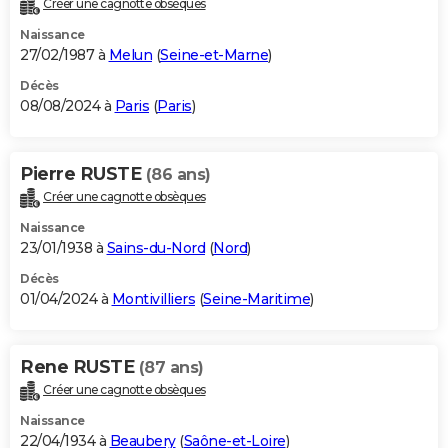
Créer une cagnotte obsèques
City break
Voyage de noces
Climat
Destinations
Voyage nature
Forum
+
PHOTO
Naissance
27/02/1987 à
Melun
(
Seine-et-Marne
)
GUIDES D'ACHAT
Décès
08/08/2024 à
Paris
(
Paris
)
BONS PLANS
CARTE DE VOEUX
Pierre RUSTE
(86 ans)
Carte Bonne année
Carte Pâques
Carte de Noël
Carte Saint-Valentin
Carte d'anniversaire
DICTIONNAIRE
Créer une cagnotte obsèques
Biographies
Expressions
Dictionnaire
Citations
Proverbes
PROGRAMME TV
Naissance
23/01/1938 à
Sains-du-Nord
(
Nord
)
COPAINS D'AVANT
Décès
01/04/2024 à
Montivilliers
(
Seine-Maritime
)
Se connecter
Collèges
Universités
Service militaire
S'inscrire
Lycées
Primaires
Entreprises
Avis de recherche
AVIS DE DÉCÈS
FORUM
Rene RUSTE
(87 ans)
Lifestyle
Sport
Television
Cinema
Bricolage
Culture
Auto
Voyage
Créer une cagnotte obsèques
Naissance
22/04/1934 à
Beaubery
(
Saône-et-Loire
)