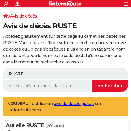
ACTUALITÉS
Connexion
S'inscrire
Avis de décès
Rechercher
Société
Education
Villes
Politique
Faits Divers
Monde
+
SPORT
Avis de décès RUSTE
Football
Cyclisme
Forum
Coupe du monde 2026
Tennis
Rugby
CULTURE
Accédez gratuitement sur cette page au carnet des décès des
TNT
Cinéma
Musique
Programme TV
Streaming
Sorties cinéma
+
RUSTE. Vous pouvez affiner votre recherche ou trouver un avis
FINANCE
de décès ou un avis d'obsèques plus ancien en tapant le nom
Impôts
Immobilier
Banque
Crédit
Retraite
Epargne
Risques naturels par ville
Assurance
AUTO
d'un défunt et/ou le nom ou le code postal d'une commune
dans le moteur de recherche ci-dessous.
Réserver un essai
Berlines
Forum auto
Essais
Citadines
SUV
+
HIGH-TECH
Meilleur smartphone
Ordinateurs
Guide high-tech
Mobiles
Internet
Jeux vidéo
+
BRICOLAGE
Aménagement intérieur
Cuisine
Jardinage
+
Forum
Extérieur
Salle de bains
Rangement
WEEK-END
Escapades
Expositions
Week-end nature
Guides de France
Patrimoine
Musées
+
LIFESTYLE
NOUVEAU :
publiez un
avis de décès gratuit
sur
Linternaute.com
Bien-être
Mode
+
Art de vivre
Loisirs
Modes de vie
SANTE
Aurelie RUSTE
Guide de la santé
Médicaments
+
Alimentation
Maladies
Sommeil
(37 ans)
VOYAGE