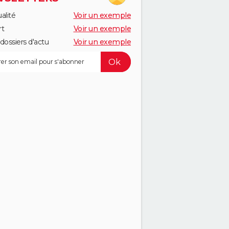
alité
Voir un exemple
rt
Voir un exemple
dossiers d'actu
Voir un exemple