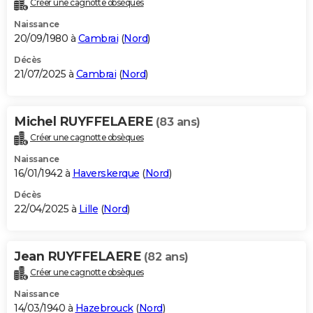
Créer une cagnotte obsèques
City break
Voyage de noces
Climat
Destinations
Voyage nature
Forum
+
PHOTO
Naissance
20/09/1980 à
Cambrai
(
Nord
)
GUIDES D'ACHAT
Décès
21/07/2025 à
Cambrai
(
Nord
)
BONS PLANS
CARTE DE VOEUX
Michel RUYFFELAERE
(83 ans)
Carte Bonne année
Carte Pâques
Carte de Noël
Carte Saint-Valentin
Carte d'anniversaire
DICTIONNAIRE
Créer une cagnotte obsèques
Biographies
Expressions
Dictionnaire
Citations
Proverbes
PROGRAMME TV
Naissance
16/01/1942 à
Haverskerque
(
Nord
)
COPAINS D'AVANT
Décès
22/04/2025 à
Lille
(
Nord
)
Se connecter
Collèges
Universités
Service militaire
S'inscrire
Lycées
Primaires
Entreprises
Avis de recherche
AVIS DE DÉCÈS
FORUM
Jean RUYFFELAERE
(82 ans)
Lifestyle
Sport
Television
Cinema
Bricolage
Culture
Auto
Voyage
Créer une cagnotte obsèques
Naissance
14/03/1940 à
Hazebrouck
(
Nord
)