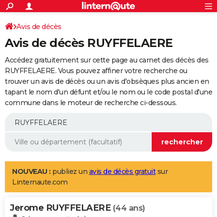
ACTUALITÉS
Connexion
S'inscrire
Avis de décès
Rechercher
Société
Education
Villes
Politique
Faits Divers
Monde
+
SPORT
Avis de décès RUYFFELAERE
Football
Cyclisme
Forum
Coupe du monde 2026
Tennis
Rugby
CULTURE
Accédez gratuitement sur cette page au carnet des décès des
TNT
Cinéma
Musique
Programme TV
Streaming
Sorties cinéma
+
RUYFFELAERE. Vous pouvez affiner votre recherche ou
FINANCE
trouver un avis de décès ou un avis d'obsèques plus ancien en
Impôts
Immobilier
Banque
Crédit
Retraite
Epargne
Risques naturels par ville
Assurance
AUTO
tapant le nom d'un défunt et/ou le nom ou le code postal d'une
commune dans le moteur de recherche ci-dessous.
Réserver un essai
Berlines
Forum auto
Essais
Citadines
SUV
+
HIGH-TECH
Meilleur smartphone
Ordinateurs
Guide high-tech
Mobiles
Internet
Jeux vidéo
+
BRICOLAGE
Aménagement intérieur
Cuisine
Jardinage
+
Forum
Extérieur
Salle de bains
Rangement
WEEK-END
Escapades
Expositions
Week-end nature
Guides de France
Patrimoine
Musées
+
LIFESTYLE
NOUVEAU :
publiez un
avis de décès gratuit
sur
Linternaute.com
Bien-être
Mode
+
Art de vivre
Loisirs
Modes de vie
SANTE
Jerome RUYFFELAERE
Guide de la santé
Médicaments
+
Alimentation
Maladies
Sommeil
(44 ans)
VOYAGE