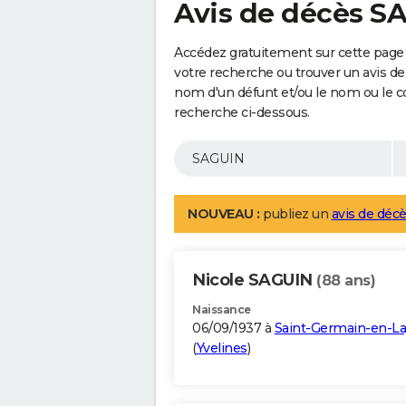
Avis de décès S
Accédez gratuitement sur cette page 
votre recherche ou trouver un avis de
nom d'un défunt et/ou le nom ou le 
recherche ci-dessous.
NOUVEAU :
publiez un
avis de décè
Nicole SAGUIN
(88 ans)
Naissance
06/09/1937 à
Saint-Germain-en-L
(
Yvelines
)