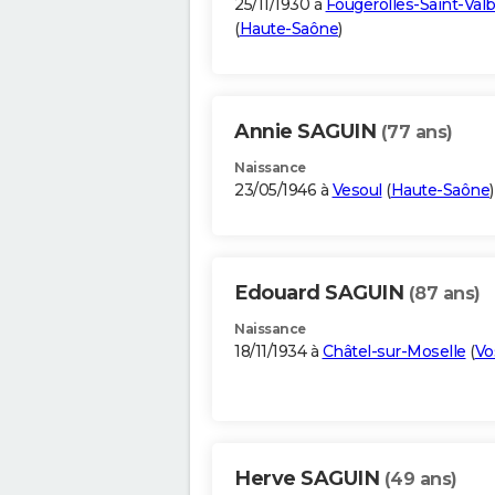
25/11/1930 à
Fougerolles-Saint-Valb
(
Haute-Saône
)
Annie SAGUIN
(77 ans)
Naissance
23/05/1946 à
Vesoul
(
Haute-Saône
)
Edouard SAGUIN
(87 ans)
Naissance
18/11/1934 à
Châtel-sur-Moselle
(
Vo
Herve SAGUIN
(49 ans)