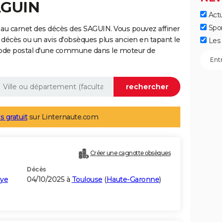
AGUIN
Actu
Spo
au carnet des décès des SAGUIN. Vous pouvez affiner
 décès ou un avis d'obsèques plus ancien en tapant le
Les 
code postal d'une commune dans le moteur de
s gratuit
sur Linternaute.com
Créer une cagnotte obsèques
Décès
aye
04/10/2025 à
Toulouse
(
Haute-Garonne
)