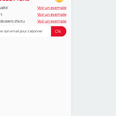
alité
Voir un exemple
rt
Voir un exemple
dossiers d'actu
Voir un exemple