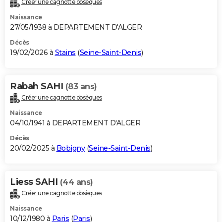
Créer une cagnotte obsèques
City break
Voyage de noces
Climat
Destinations
Voyage nature
Forum
+
PHOTO
Naissance
27/05/1938 à DEPARTEMENT D'ALGER
GUIDES D'ACHAT
Décès
19/02/2026 à
Stains
(
Seine-Saint-Denis
)
BONS PLANS
CARTE DE VOEUX
Rabah SAHI
(83 ans)
Carte Bonne année
Carte Pâques
Carte de Noël
Carte Saint-Valentin
Carte d'anniversaire
DICTIONNAIRE
Créer une cagnotte obsèques
Biographies
Expressions
Dictionnaire
Citations
Proverbes
PROGRAMME TV
Naissance
04/10/1941 à DEPARTEMENT D'ALGER
COPAINS D'AVANT
Décès
20/02/2025 à
Bobigny
(
Seine-Saint-Denis
)
Se connecter
Collèges
Universités
Service militaire
S'inscrire
Lycées
Primaires
Entreprises
Avis de recherche
AVIS DE DÉCÈS
FORUM
Liess SAHI
(44 ans)
Lifestyle
Sport
Television
Cinema
Bricolage
Culture
Auto
Voyage
Créer une cagnotte obsèques
Naissance
10/12/1980 à
Paris
(
Paris
)