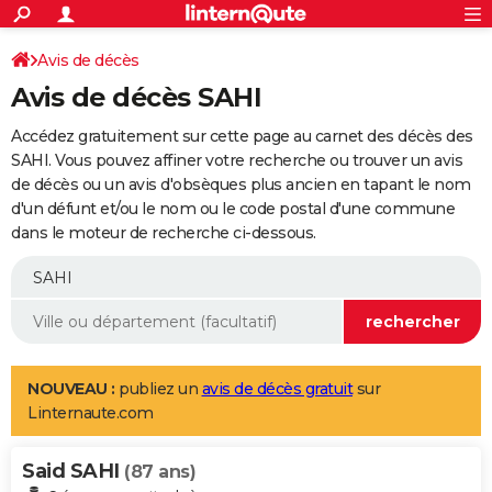
ACTUALITÉS
Connexion
S'inscrire
Avis de décès
Rechercher
Société
Education
Villes
Politique
Faits Divers
Monde
+
SPORT
Avis de décès SAHI
Football
Cyclisme
Forum
Coupe du monde 2026
Tennis
Rugby
CULTURE
Accédez gratuitement sur cette page au carnet des décès des
TNT
Cinéma
Musique
Programme TV
Streaming
Sorties cinéma
+
SAHI. Vous pouvez affiner votre recherche ou trouver un avis
FINANCE
de décès ou un avis d'obsèques plus ancien en tapant le nom
Impôts
Immobilier
Banque
Crédit
Retraite
Epargne
Risques naturels par ville
Assurance
AUTO
d'un défunt et/ou le nom ou le code postal d'une commune
dans le moteur de recherche ci-dessous.
Réserver un essai
Berlines
Forum auto
Essais
Citadines
SUV
+
HIGH-TECH
Meilleur smartphone
Ordinateurs
Guide high-tech
Mobiles
Internet
Jeux vidéo
+
BRICOLAGE
Aménagement intérieur
Cuisine
Jardinage
+
Forum
Extérieur
Salle de bains
Rangement
WEEK-END
Escapades
Expositions
Week-end nature
Guides de France
Patrimoine
Musées
+
LIFESTYLE
NOUVEAU :
publiez un
avis de décès gratuit
sur
Linternaute.com
Bien-être
Mode
+
Art de vivre
Loisirs
Modes de vie
SANTE
Said SAHI
Guide de la santé
Médicaments
+
Alimentation
Maladies
Sommeil
(87 ans)
VOYAGE