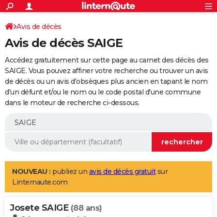
ACTUALITÉS
Connexion
S'inscrire
Avis de décès
Rechercher
Société
Education
Villes
Politique
Faits Divers
Monde
+
SPORT
Avis de décès SAIGE
Football
Cyclisme
Forum
Coupe du monde 2026
Tennis
Rugby
CULTURE
Accédez gratuitement sur cette page au carnet des décès des
TNT
Cinéma
Musique
Programme TV
Streaming
Sorties cinéma
+
SAIGE. Vous pouvez affiner votre recherche ou trouver un avis
FINANCE
de décès ou un avis d'obsèques plus ancien en tapant le nom
Impôts
Immobilier
Banque
Crédit
Retraite
Epargne
Risques naturels par ville
Assurance
AUTO
d'un défunt et/ou le nom ou le code postal d'une commune
dans le moteur de recherche ci-dessous.
Réserver un essai
Berlines
Forum auto
Essais
Citadines
SUV
+
HIGH-TECH
Meilleur smartphone
Ordinateurs
Guide high-tech
Mobiles
Internet
Jeux vidéo
+
BRICOLAGE
Aménagement intérieur
Cuisine
Jardinage
+
Forum
Extérieur
Salle de bains
Rangement
WEEK-END
Escapades
Expositions
Week-end nature
Guides de France
Patrimoine
Musées
+
LIFESTYLE
NOUVEAU :
publiez un
avis de décès gratuit
sur
Linternaute.com
Bien-être
Mode
+
Art de vivre
Loisirs
Modes de vie
SANTE
Josete SAIGE
Guide de la santé
Médicaments
+
Alimentation
Maladies
Sommeil
(88 ans)
VOYAGE