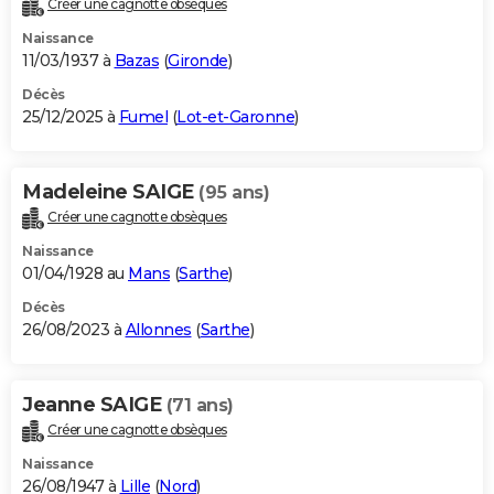
Créer une cagnotte obsèques
City break
Voyage de noces
Climat
Destinations
Voyage nature
Forum
+
PHOTO
Naissance
11/03/1937 à
Bazas
(
Gironde
)
GUIDES D'ACHAT
Décès
25/12/2025 à
Fumel
(
Lot-et-Garonne
)
BONS PLANS
CARTE DE VOEUX
Madeleine SAIGE
(95 ans)
Carte Bonne année
Carte Pâques
Carte de Noël
Carte Saint-Valentin
Carte d'anniversaire
DICTIONNAIRE
Créer une cagnotte obsèques
Biographies
Expressions
Dictionnaire
Citations
Proverbes
PROGRAMME TV
Naissance
01/04/1928 au
Mans
(
Sarthe
)
COPAINS D'AVANT
Décès
26/08/2023 à
Allonnes
(
Sarthe
)
Se connecter
Collèges
Universités
Service militaire
S'inscrire
Lycées
Primaires
Entreprises
Avis de recherche
AVIS DE DÉCÈS
FORUM
Jeanne SAIGE
(71 ans)
Lifestyle
Sport
Television
Cinema
Bricolage
Culture
Auto
Voyage
Créer une cagnotte obsèques
Naissance
26/08/1947 à
Lille
(
Nord
)