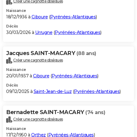
Créer une cagnotte obsèques
City break
Voyage de noces
Climat
Destinations
Voyage nature
Forum
+
PHOTO
Naissance
18/12/1936 à
Ciboure
(
Pyrénées-Atlantiques
)
GUIDES D'ACHAT
Décès
30/03/2026 à
Urrugne
(
Pyrénées-Atlantiques
)
BONS PLANS
CARTE DE VOEUX
Jacques SAINT-MACARY
(88 ans)
Carte Bonne année
Carte Pâques
Carte de Noël
Carte Saint-Valentin
Carte d'anniversaire
DICTIONNAIRE
Créer une cagnotte obsèques
Biographies
Expressions
Dictionnaire
Citations
Proverbes
PROGRAMME TV
Naissance
20/01/1937 à
Ciboure
(
Pyrénées-Atlantiques
)
COPAINS D'AVANT
Décès
09/12/2025 à
Saint-Jean-de-Luz
(
Pyrénées-Atlantiques
)
Se connecter
Collèges
Universités
Service militaire
S'inscrire
Lycées
Primaires
Entreprises
Avis de recherche
AVIS DE DÉCÈS
FORUM
Bernadette SAINT-MACARY
(74 ans)
Lifestyle
Sport
Television
Cinema
Bricolage
Culture
Auto
Voyage
Créer une cagnotte obsèques
Naissance
17/12/1950 à
Orthez
(
Pyrénées-Atlantiques
)