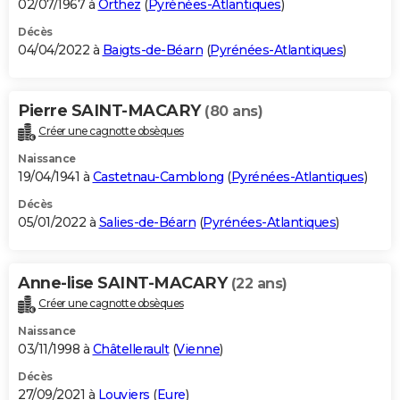
02/07/1967 à
Orthez
(
Pyrénées-Atlantiques
)
Décès
04/04/2022 à
Baigts-de-Béarn
(
Pyrénées-Atlantiques
)
Pierre SAINT-MACARY
(80 ans)
Créer une cagnotte obsèques
Naissance
19/04/1941 à
Castetnau-Camblong
(
Pyrénées-Atlantiques
)
Décès
05/01/2022 à
Salies-de-Béarn
(
Pyrénées-Atlantiques
)
Anne-lise SAINT-MACARY
(22 ans)
Créer une cagnotte obsèques
Naissance
03/11/1998 à
Châtellerault
(
Vienne
)
Décès
27/09/2021 à
Louviers
(
Eure
)