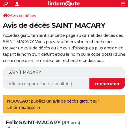
ACTUALITÉS
Connexion
S'inscrire
Avis de décès
Rechercher
Société
Education
Villes
Politique
Faits Divers
Monde
+
SPORT
Avis de décès SAINT MACARY
Football
Cyclisme
Forum
Coupe du monde 2026
Tennis
Rugby
CULTURE
Accédez gratuitement sur cette page au carnet des décès des
TNT
Cinéma
Musique
Programme TV
Streaming
Sorties cinéma
+
SAINT MACARY. Vous pouvez affiner votre recherche ou
FINANCE
trouver un avis de décès ou un avis d'obsèques plus ancien en
Impôts
Immobilier
Banque
Crédit
Retraite
Epargne
Risques naturels par ville
Assurance
AUTO
tapant le nom d'un défunt et/ou le nom ou le code postal d'une
commune dans le moteur de recherche ci-dessous.
Réserver un essai
Berlines
Forum auto
Essais
Citadines
SUV
+
HIGH-TECH
Meilleur smartphone
Ordinateurs
Guide high-tech
Mobiles
Internet
Jeux vidéo
+
BRICOLAGE
Aménagement intérieur
Cuisine
Jardinage
+
Forum
Extérieur
Salle de bains
Rangement
WEEK-END
Escapades
Expositions
Week-end nature
Guides de France
Patrimoine
Musées
+
LIFESTYLE
NOUVEAU :
publiez un
avis de décès gratuit
sur
Linternaute.com
Bien-être
Mode
+
Art de vivre
Loisirs
Modes de vie
SANTE
Felix SAINT-MACARY
Guide de la santé
Médicaments
+
Alimentation
Maladies
Sommeil
(89 ans)
VOYAGE