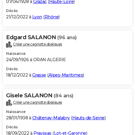
07/04/1928 à
Grazac
(
Haute-Loire
)
Décès
21/12/2022 à
Lyon
(
Rhône
)
Edgard SALANON
(96 ans)
Créer une cagnotte obsèques
Naissance
24/09/1926 à ORAN ALGERIE
Décès
18/12/2022 à
Grasse
(
Alpes-Maritimes
)
Gisele SALANON
(84 ans)
Créer une cagnotte obsèques
Naissance
28/01/1938 à
Châtenay-Malabry
(
Hauts-de-Seine
)
Décès
18/09/2022 à
Prayssas
(
Lot-et-Garonne
)