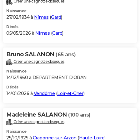
Créer une cagnotte obsèques
City break
Voyage de noces
Climat
Destinations
Voyage nature
Forum
+
PHOTO
Naissance
27/02/1934 à
Nîmes
(
Gard
)
GUIDES D'ACHAT
Décès
05/05/2026 à
Nîmes
(
Gard
)
BONS PLANS
CARTE DE VOEUX
Bruno SALANON
(65 ans)
Carte Bonne année
Carte Pâques
Carte de Noël
Carte Saint-Valentin
Carte d'anniversaire
DICTIONNAIRE
Créer une cagnotte obsèques
Biographies
Expressions
Dictionnaire
Citations
Proverbes
PROGRAMME TV
Naissance
14/12/1960 à DEPARTEMENT D'ORAN
COPAINS D'AVANT
Décès
14/01/2026 à
Vendôme
(
Loir-et-Cher
)
Se connecter
Collèges
Universités
Service militaire
S'inscrire
Lycées
Primaires
Entreprises
Avis de recherche
AVIS DE DÉCÈS
FORUM
Madeleine SALANON
(100 ans)
Lifestyle
Sport
Television
Cinema
Bricolage
Culture
Auto
Voyage
Créer une cagnotte obsèques
Naissance
25/10/1925 à
Craponne-sur-Arzon
(
Haute-Loire
)