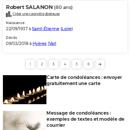
Robert SALANON
(80 ans)
Créer une cagnotte obsèques
Naissance
22/09/1937 à
Saint-Étienne
(
Loire
)
Décès
09/03/2018 à
Hyères
(
Var
)
1
2
3
4
5
6
Carte de condoléances : envoyer
gratuitement une carte
Message de condoléances :
exemples de textes et modèle de
courrier