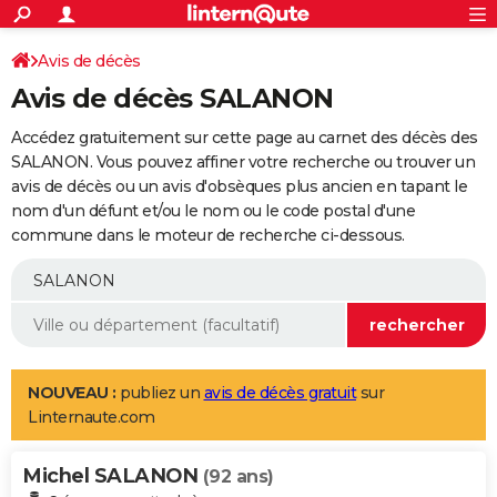
ACTUALITÉS
Connexion
S'inscrire
Avis de décès
Rechercher
Société
Education
Villes
Politique
Faits Divers
Monde
+
SPORT
Avis de décès SALANON
Football
Cyclisme
Forum
Coupe du monde 2026
Tennis
Rugby
CULTURE
Accédez gratuitement sur cette page au carnet des décès des
TNT
Cinéma
Musique
Programme TV
Streaming
Sorties cinéma
+
SALANON. Vous pouvez affiner votre recherche ou trouver un
FINANCE
avis de décès ou un avis d'obsèques plus ancien en tapant le
Impôts
Immobilier
Banque
Crédit
Retraite
Epargne
Risques naturels par ville
Assurance
AUTO
nom d'un défunt et/ou le nom ou le code postal d'une
commune dans le moteur de recherche ci-dessous.
Réserver un essai
Berlines
Forum auto
Essais
Citadines
SUV
+
HIGH-TECH
Meilleur smartphone
Ordinateurs
Guide high-tech
Mobiles
Internet
Jeux vidéo
+
BRICOLAGE
Aménagement intérieur
Cuisine
Jardinage
+
Forum
Extérieur
Salle de bains
Rangement
WEEK-END
Escapades
Expositions
Week-end nature
Guides de France
Patrimoine
Musées
+
LIFESTYLE
NOUVEAU :
publiez un
avis de décès gratuit
sur
Linternaute.com
Bien-être
Mode
+
Art de vivre
Loisirs
Modes de vie
SANTE
Michel SALANON
Guide de la santé
Médicaments
+
Alimentation
Maladies
Sommeil
(92 ans)
VOYAGE