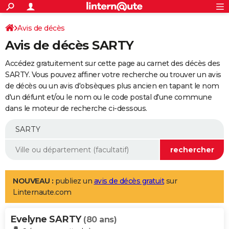
ACTUALITÉS
Connexion
S'inscrire
Avis de décès
Rechercher
Société
Education
Villes
Politique
Faits Divers
Monde
+
SPORT
Avis de décès SARTY
Football
Cyclisme
Forum
Coupe du monde 2026
Tennis
Rugby
CULTURE
Accédez gratuitement sur cette page au carnet des décès des
TNT
Cinéma
Musique
Programme TV
Streaming
Sorties cinéma
+
SARTY. Vous pouvez affiner votre recherche ou trouver un avis
FINANCE
de décès ou un avis d'obsèques plus ancien en tapant le nom
Impôts
Immobilier
Banque
Crédit
Retraite
Epargne
Risques naturels par ville
Assurance
AUTO
d'un défunt et/ou le nom ou le code postal d'une commune
dans le moteur de recherche ci-dessous.
Réserver un essai
Berlines
Forum auto
Essais
Citadines
SUV
+
HIGH-TECH
Meilleur smartphone
Ordinateurs
Guide high-tech
Mobiles
Internet
Jeux vidéo
+
BRICOLAGE
Aménagement intérieur
Cuisine
Jardinage
+
Forum
Extérieur
Salle de bains
Rangement
WEEK-END
Escapades
Expositions
Week-end nature
Guides de France
Patrimoine
Musées
+
LIFESTYLE
NOUVEAU :
publiez un
avis de décès gratuit
sur
Linternaute.com
Bien-être
Mode
+
Art de vivre
Loisirs
Modes de vie
SANTE
Evelyne SARTY
Guide de la santé
Médicaments
+
Alimentation
Maladies
Sommeil
(80 ans)
VOYAGE