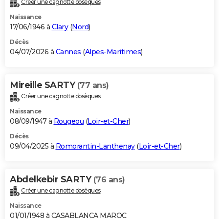
Créer une cagnotte obsèques
City break
Voyage de noces
Climat
Destinations
Voyage nature
Forum
+
PHOTO
Naissance
17/06/1946 à
Clary
(
Nord
)
GUIDES D'ACHAT
Décès
04/07/2026 à
Cannes
(
Alpes-Maritimes
)
BONS PLANS
CARTE DE VOEUX
Mireille SARTY
(77 ans)
Carte Bonne année
Carte Pâques
Carte de Noël
Carte Saint-Valentin
Carte d'anniversaire
DICTIONNAIRE
Créer une cagnotte obsèques
Biographies
Expressions
Dictionnaire
Citations
Proverbes
PROGRAMME TV
Naissance
08/09/1947 à
Rougeou
(
Loir-et-Cher
)
COPAINS D'AVANT
Décès
09/04/2025 à
Romorantin-Lanthenay
(
Loir-et-Cher
)
Se connecter
Collèges
Universités
Service militaire
S'inscrire
Lycées
Primaires
Entreprises
Avis de recherche
AVIS DE DÉCÈS
FORUM
Abdelkebir SARTY
(76 ans)
Lifestyle
Sport
Television
Cinema
Bricolage
Culture
Auto
Voyage
Créer une cagnotte obsèques
Naissance
01/01/1948 à CASABLANCA MAROC