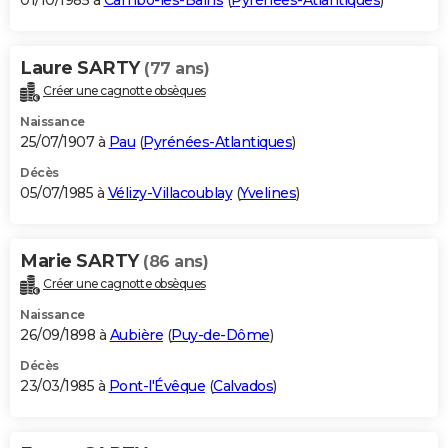
01/10/1985 à
Cambo-les-Bains
(
Pyrénées-Atlantiques
)
Laure SARTY
(77 ans)
Créer une cagnotte obsèques
Naissance
25/07/1907 à
Pau
(
Pyrénées-Atlantiques
)
Décès
05/07/1985 à
Vélizy-Villacoublay
(
Yvelines
)
Marie SARTY
(86 ans)
Créer une cagnotte obsèques
Naissance
26/09/1898 à
Aubière
(
Puy-de-Dôme
)
Décès
23/03/1985 à
Pont-l'Évêque
(
Calvados
)