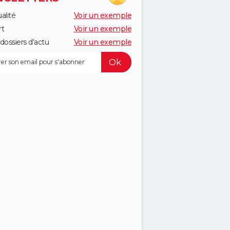
alité
Voir un exemple
rt
Voir un exemple
dossiers d'actu
Voir un exemple