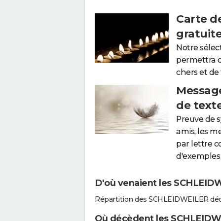
Carte d
gratuit
Notre sélec
permettra 
chers et de
Message
de text
Preuve de 
amis, les m
par lettre 
d'exemples 
D'où venaient les SCHLEIDW
Répartition des SCHLEIDWEILER déc
Où décèdent les SCHLEIDW