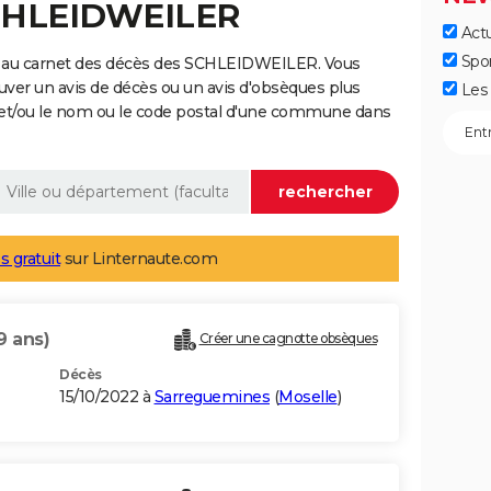
SCHLEIDWEILER
Actu
Spo
e au carnet des décès des SCHLEIDWEILER. Vous
uver un avis de décès ou un avis d'obsèques plus
Les 
 et/ou le nom ou le code postal d'une commune dans
s gratuit
sur Linternaute.com
9 ans)
Créer une cagnotte obsèques
Décès
15/10/2022 à
Sarreguemines
(
Moselle
)