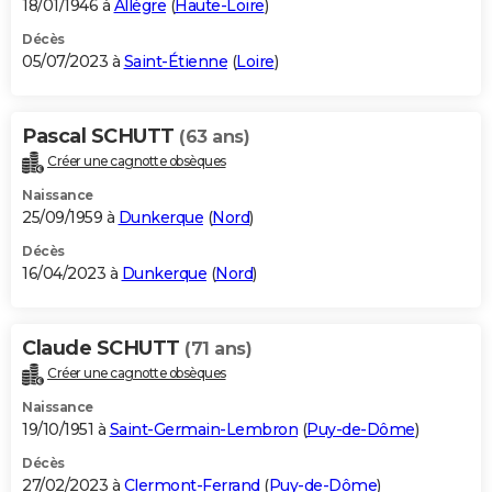
18/01/1946 à
Allègre
(
Haute-Loire
)
Décès
05/07/2023 à
Saint-Étienne
(
Loire
)
Pascal SCHUTT
(63 ans)
Créer une cagnotte obsèques
Naissance
25/09/1959 à
Dunkerque
(
Nord
)
Décès
16/04/2023 à
Dunkerque
(
Nord
)
Claude SCHUTT
(71 ans)
Créer une cagnotte obsèques
Naissance
19/10/1951 à
Saint-Germain-Lembron
(
Puy-de-Dôme
)
Décès
27/02/2023 à
Clermont-Ferrand
(
Puy-de-Dôme
)