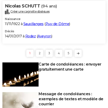
Nicolas SCHUTT
(94 ans)
Créer une cagnotte obsèques
Naissance
11/11/1922 à
Sauxillanges
(
Puy-de-Dôme
)
Décès
14/01/2017 à
Rodez
(
Aveyron
)
1
2
3
4
5
Carte de condoléances : envoyer
gratuitement une carte
Message de condoléances :
exemples de textes et modèle de
courrier