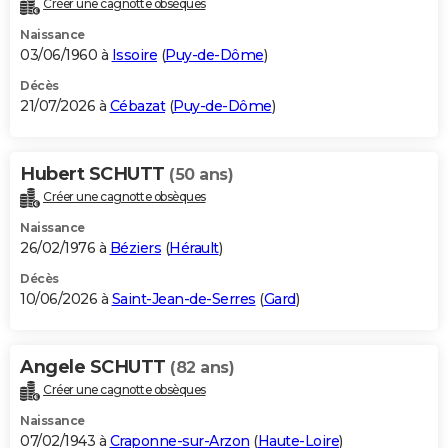
Créer une cagnotte obsèques
City break
Voyage de noces
Climat
Destinations
Voyage nature
Forum
+
PHOTO
Naissance
03/06/1960 à
Issoire
(
Puy-de-Dôme
)
GUIDES D'ACHAT
Décès
21/07/2026 à
Cébazat
(
Puy-de-Dôme
)
BONS PLANS
CARTE DE VOEUX
Hubert SCHUTT
(50 ans)
Carte Bonne année
Carte Pâques
Carte de Noël
Carte Saint-Valentin
Carte d'anniversaire
DICTIONNAIRE
Créer une cagnotte obsèques
Biographies
Expressions
Dictionnaire
Citations
Proverbes
PROGRAMME TV
Naissance
26/02/1976 à
Béziers
(
Hérault
)
COPAINS D'AVANT
Décès
10/06/2026 à
Saint-Jean-de-Serres
(
Gard
)
Se connecter
Collèges
Universités
Service militaire
S'inscrire
Lycées
Primaires
Entreprises
Avis de recherche
AVIS DE DÉCÈS
FORUM
Angele SCHUTT
(82 ans)
Lifestyle
Sport
Television
Cinema
Bricolage
Culture
Auto
Voyage
Créer une cagnotte obsèques
Naissance
07/02/1943 à
Craponne-sur-Arzon
(
Haute-Loire
)