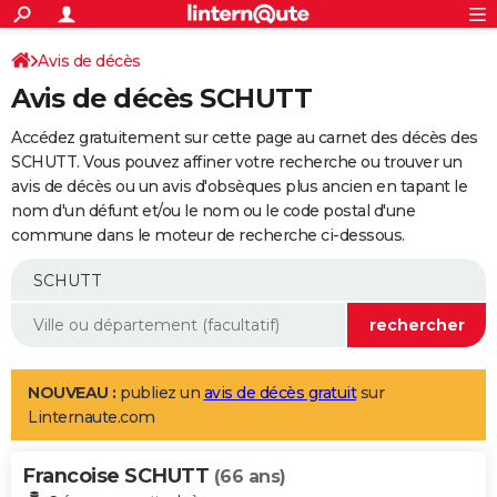
ACTUALITÉS
Connexion
S'inscrire
Avis de décès
Rechercher
Société
Education
Villes
Politique
Faits Divers
Monde
+
SPORT
Avis de décès SCHUTT
Football
Cyclisme
Forum
Coupe du monde 2026
Tennis
Rugby
CULTURE
Accédez gratuitement sur cette page au carnet des décès des
TNT
Cinéma
Musique
Programme TV
Streaming
Sorties cinéma
+
SCHUTT. Vous pouvez affiner votre recherche ou trouver un
FINANCE
avis de décès ou un avis d'obsèques plus ancien en tapant le
Impôts
Immobilier
Banque
Crédit
Retraite
Epargne
Risques naturels par ville
Assurance
AUTO
nom d'un défunt et/ou le nom ou le code postal d'une
commune dans le moteur de recherche ci-dessous.
Réserver un essai
Berlines
Forum auto
Essais
Citadines
SUV
+
HIGH-TECH
Meilleur smartphone
Ordinateurs
Guide high-tech
Mobiles
Internet
Jeux vidéo
+
BRICOLAGE
Aménagement intérieur
Cuisine
Jardinage
+
Forum
Extérieur
Salle de bains
Rangement
WEEK-END
Escapades
Expositions
Week-end nature
Guides de France
Patrimoine
Musées
+
LIFESTYLE
NOUVEAU :
publiez un
avis de décès gratuit
sur
Linternaute.com
Bien-être
Mode
+
Art de vivre
Loisirs
Modes de vie
SANTE
Francoise SCHUTT
Guide de la santé
Médicaments
+
Alimentation
Maladies
Sommeil
(66 ans)
VOYAGE