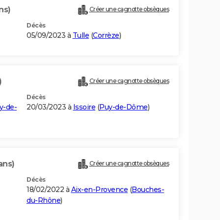
ns)
Créer une cagnotte obsèques
Décès
05/09/2023 à
Tulle
(
Corrèze
)
)
Créer une cagnotte obsèques
Décès
y-de-
20/03/2023 à
Issoire
(
Puy-de-Dôme
)
ans)
Créer une cagnotte obsèques
Décès
18/02/2022 à
Aix-en-Provence
(
Bouches-
du-Rhône
)