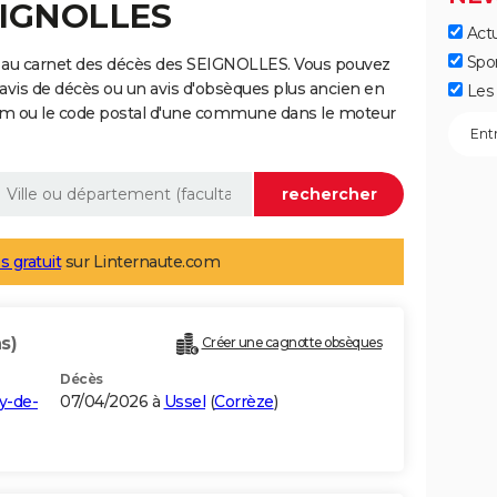
SEIGNOLLES
Actu
Spo
e au carnet des décès des SEIGNOLLES. Vous pouvez
 avis de décès ou un avis d'obsèques plus ancien en
Les 
nom ou le code postal d'une commune dans le moteur
s gratuit
sur Linternaute.com
s)
Créer une cagnotte obsèques
Décès
y-de-
07/04/2026 à
Ussel
(
Corrèze
)