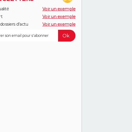
alité
Voir un exemple
rt
Voir un exemple
dossiers d'actu
Voir un exemple