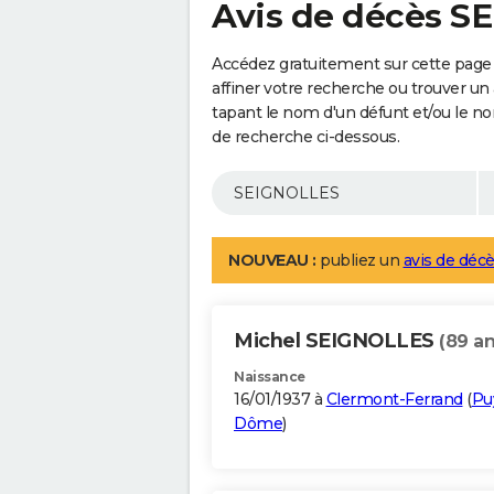
Avis de décès 
Accédez gratuitement sur cette pag
affiner votre recherche ou trouver un
tapant le nom d'un défunt et/ou le 
de recherche ci-dessous.
NOUVEAU :
publiez un
avis de décè
Michel SEIGNOLLES
(89 an
Naissance
16/01/1937 à
Clermont-Ferrand
(
Pu
Dôme
)