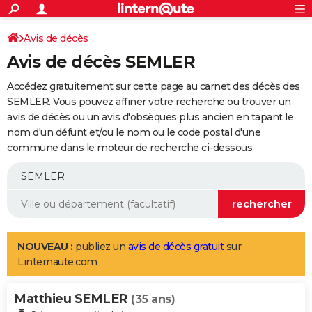
ACTUALITÉS
Connexion
S'inscrire
Avis de décès
Rechercher
Société
Education
Villes
Politique
Faits Divers
Monde
+
SPORT
Avis de décès SEMLER
Football
Cyclisme
Forum
Coupe du monde 2026
Tennis
Rugby
CULTURE
Accédez gratuitement sur cette page au carnet des décès des
TNT
Cinéma
Musique
Programme TV
Streaming
Sorties cinéma
+
SEMLER. Vous pouvez affiner votre recherche ou trouver un
FINANCE
avis de décès ou un avis d'obsèques plus ancien en tapant le
Impôts
Immobilier
Banque
Crédit
Retraite
Epargne
Risques naturels par ville
Assurance
AUTO
nom d'un défunt et/ou le nom ou le code postal d'une
commune dans le moteur de recherche ci-dessous.
Réserver un essai
Berlines
Forum auto
Essais
Citadines
SUV
+
HIGH-TECH
Meilleur smartphone
Ordinateurs
Guide high-tech
Mobiles
Internet
Jeux vidéo
+
BRICOLAGE
Aménagement intérieur
Cuisine
Jardinage
+
Forum
Extérieur
Salle de bains
Rangement
WEEK-END
Escapades
Expositions
Week-end nature
Guides de France
Patrimoine
Musées
+
LIFESTYLE
NOUVEAU :
publiez un
avis de décès gratuit
sur
Linternaute.com
Bien-être
Mode
+
Art de vivre
Loisirs
Modes de vie
SANTE
Matthieu SEMLER
Guide de la santé
Médicaments
+
Alimentation
Maladies
Sommeil
(35 ans)
VOYAGE