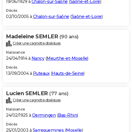
19/06/1929 à
Chalon-sur-Saône
(
Saône-et-Loire
)
Décès
02/10/2005 à
Chalon-sur-Saône
(
Saône-et-Loire
)
Madeleine SEMLER
(90 ans)
Créer une cagnotte obsèques
Naissance
24/04/1914 à
Nancy
(
Meurthe-et-Moselle
)
Décès
13/09/2004 à
Puteaux
(
Hauts-de-Seine
)
Lucien SEMLER
(77 ans)
Créer une cagnotte obsèques
Naissance
24/02/1925 à
Oermingen
(
Bas-Rhin
)
Décès
25/01/2003 à
Sarreguemines
(
Moselle
)