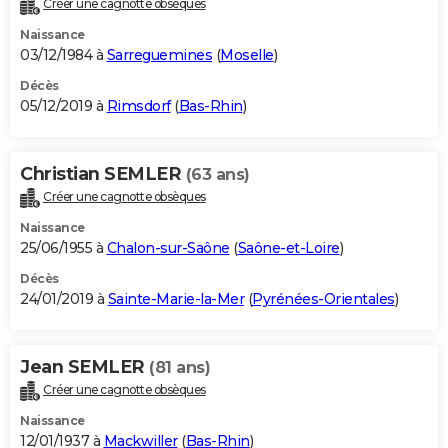
Créer une cagnotte obsèques
City break
Voyage de noces
Climat
Destinations
Voyage nature
Forum
+
PHOTO
Naissance
03/12/1984 à
Sarreguemines
(
Moselle
)
GUIDES D'ACHAT
Décès
05/12/2019 à
Rimsdorf
(
Bas-Rhin
)
BONS PLANS
CARTE DE VOEUX
Christian SEMLER
(63 ans)
Carte Bonne année
Carte Pâques
Carte de Noël
Carte Saint-Valentin
Carte d'anniversaire
DICTIONNAIRE
Créer une cagnotte obsèques
Biographies
Expressions
Dictionnaire
Citations
Proverbes
PROGRAMME TV
Naissance
25/06/1955 à
Chalon-sur-Saône
(
Saône-et-Loire
)
COPAINS D'AVANT
Décès
24/01/2019 à
Sainte-Marie-la-Mer
(
Pyrénées-Orientales
)
Se connecter
Collèges
Universités
Service militaire
S'inscrire
Lycées
Primaires
Entreprises
Avis de recherche
AVIS DE DÉCÈS
FORUM
Jean SEMLER
(81 ans)
Lifestyle
Sport
Television
Cinema
Bricolage
Culture
Auto
Voyage
Créer une cagnotte obsèques
Naissance
12/01/1937 à
Mackwiller
(
Bas-Rhin
)