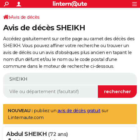
ACTUALITÉS
Connexion
S'inscrire
Avis de décès
Rechercher
Société
Education
Villes
Politique
Faits Divers
Monde
+
SPORT
Avis de décès SHEIKH
Football
Cyclisme
Forum
Coupe du monde 2026
Tennis
Rugby
CULTURE
Accédez gratuitement sur cette page au carnet des décès des
TNT
Cinéma
Musique
Programme TV
Streaming
Sorties cinéma
+
SHEIKH. Vous pouvez affiner votre recherche ou trouver un
FINANCE
avis de décès ou un avis d'obsèques plus ancien en tapant le
Impôts
Immobilier
Banque
Crédit
Retraite
Epargne
Risques naturels par ville
Assurance
AUTO
nom d'un défunt et/ou le nom ou le code postal d'une
commune dans le moteur de recherche ci-dessous.
Réserver un essai
Berlines
Forum auto
Essais
Citadines
SUV
+
HIGH-TECH
Meilleur smartphone
Ordinateurs
Guide high-tech
Mobiles
Internet
Jeux vidéo
+
BRICOLAGE
Aménagement intérieur
Cuisine
Jardinage
+
Forum
Extérieur
Salle de bains
Rangement
WEEK-END
Escapades
Expositions
Week-end nature
Guides de France
Patrimoine
Musées
+
LIFESTYLE
NOUVEAU :
publiez un
avis de décès gratuit
sur
Linternaute.com
Bien-être
Mode
+
Art de vivre
Loisirs
Modes de vie
SANTE
Abdul SHEIKH
Guide de la santé
Médicaments
+
Alimentation
Maladies
Sommeil
(72 ans)
VOYAGE