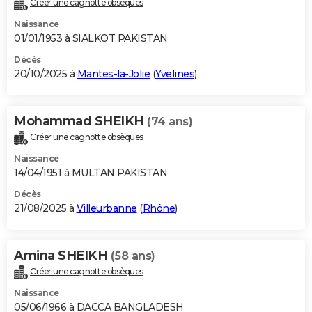
Créer une cagnotte obsèques
City break
Voyage de noces
Climat
Destinations
Voyage nature
Forum
+
PHOTO
Naissance
01/01/1953 à SIALKOT PAKISTAN
GUIDES D'ACHAT
Décès
20/10/2025 à
Mantes-la-Jolie
(
Yvelines
)
BONS PLANS
CARTE DE VOEUX
Mohammad SHEIKH
(74 ans)
Carte Bonne année
Carte Pâques
Carte de Noël
Carte Saint-Valentin
Carte d'anniversaire
DICTIONNAIRE
Créer une cagnotte obsèques
Biographies
Expressions
Dictionnaire
Citations
Proverbes
PROGRAMME TV
Naissance
14/04/1951 à MULTAN PAKISTAN
COPAINS D'AVANT
Décès
21/08/2025 à
Villeurbanne
(
Rhône
)
Se connecter
Collèges
Universités
Service militaire
S'inscrire
Lycées
Primaires
Entreprises
Avis de recherche
AVIS DE DÉCÈS
FORUM
Amina SHEIKH
(58 ans)
Lifestyle
Sport
Television
Cinema
Bricolage
Culture
Auto
Voyage
Créer une cagnotte obsèques
Naissance
05/06/1966 à DACCA BANGLADESH