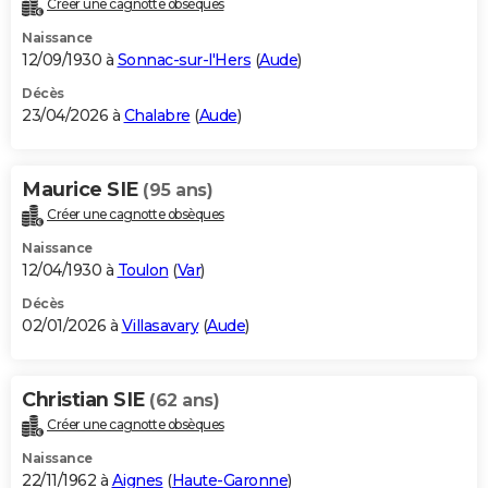
Créer une cagnotte obsèques
City break
Voyage de noces
Climat
Destinations
Voyage nature
Forum
+
PHOTO
Naissance
12/09/1930 à
Sonnac-sur-l'Hers
(
Aude
)
GUIDES D'ACHAT
Décès
23/04/2026 à
Chalabre
(
Aude
)
BONS PLANS
CARTE DE VOEUX
Maurice SIE
(95 ans)
Carte Bonne année
Carte Pâques
Carte de Noël
Carte Saint-Valentin
Carte d'anniversaire
DICTIONNAIRE
Créer une cagnotte obsèques
Biographies
Expressions
Dictionnaire
Citations
Proverbes
PROGRAMME TV
Naissance
12/04/1930 à
Toulon
(
Var
)
COPAINS D'AVANT
Décès
02/01/2026 à
Villasavary
(
Aude
)
Se connecter
Collèges
Universités
Service militaire
S'inscrire
Lycées
Primaires
Entreprises
Avis de recherche
AVIS DE DÉCÈS
FORUM
Christian SIE
(62 ans)
Lifestyle
Sport
Television
Cinema
Bricolage
Culture
Auto
Voyage
Créer une cagnotte obsèques
Naissance
22/11/1962 à
Aignes
(
Haute-Garonne
)