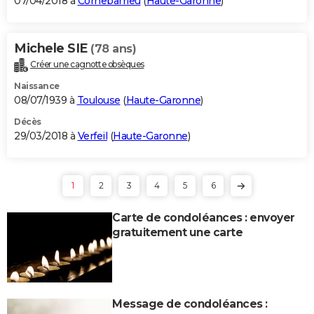
07/04/2018 à
Cornebarrieu
(
Haute-Garonne
)
Michele SIE
(78 ans)
Créer une cagnotte obsèques
Naissance
08/07/1939 à
Toulouse
(
Haute-Garonne
)
Décès
29/03/2018 à
Verfeil
(
Haute-Garonne
)
1
2
3
4
5
6
Carte de condoléances : envoyer
gratuitement une carte
Message de condoléances :