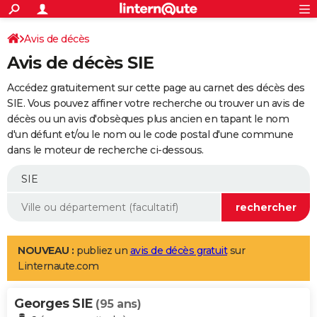
ACTUALITÉS
Connexion
S'inscrire
Avis de décès
Rechercher
Société
Education
Villes
Politique
Faits Divers
Monde
+
SPORT
Avis de décès SIE
Football
Cyclisme
Forum
Coupe du monde 2026
Tennis
Rugby
CULTURE
Accédez gratuitement sur cette page au carnet des décès des
TNT
Cinéma
Musique
Programme TV
Streaming
Sorties cinéma
+
SIE. Vous pouvez affiner votre recherche ou trouver un avis de
FINANCE
décès ou un avis d'obsèques plus ancien en tapant le nom
Impôts
Immobilier
Banque
Crédit
Retraite
Epargne
Risques naturels par ville
Assurance
AUTO
d'un défunt et/ou le nom ou le code postal d'une commune
dans le moteur de recherche ci-dessous.
Réserver un essai
Berlines
Forum auto
Essais
Citadines
SUV
+
HIGH-TECH
Meilleur smartphone
Ordinateurs
Guide high-tech
Mobiles
Internet
Jeux vidéo
+
BRICOLAGE
Aménagement intérieur
Cuisine
Jardinage
+
Forum
Extérieur
Salle de bains
Rangement
WEEK-END
Escapades
Expositions
Week-end nature
Guides de France
Patrimoine
Musées
+
LIFESTYLE
NOUVEAU :
publiez un
avis de décès gratuit
sur
Linternaute.com
Bien-être
Mode
+
Art de vivre
Loisirs
Modes de vie
SANTE
Georges SIE
Guide de la santé
Médicaments
+
Alimentation
Maladies
Sommeil
(95 ans)
VOYAGE