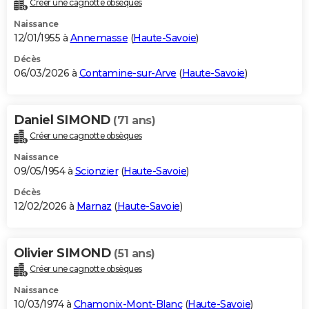
Créer une cagnotte obsèques
City break
Voyage de noces
Climat
Destinations
Voyage nature
Forum
+
PHOTO
Naissance
12/01/1955 à
Annemasse
(
Haute-Savoie
)
GUIDES D'ACHAT
Décès
06/03/2026 à
Contamine-sur-Arve
(
Haute-Savoie
)
BONS PLANS
CARTE DE VOEUX
Daniel SIMOND
(71 ans)
Carte Bonne année
Carte Pâques
Carte de Noël
Carte Saint-Valentin
Carte d'anniversaire
DICTIONNAIRE
Créer une cagnotte obsèques
Biographies
Expressions
Dictionnaire
Citations
Proverbes
PROGRAMME TV
Naissance
09/05/1954 à
Scionzier
(
Haute-Savoie
)
COPAINS D'AVANT
Décès
12/02/2026 à
Marnaz
(
Haute-Savoie
)
Se connecter
Collèges
Universités
Service militaire
S'inscrire
Lycées
Primaires
Entreprises
Avis de recherche
AVIS DE DÉCÈS
FORUM
Olivier SIMOND
(51 ans)
Lifestyle
Sport
Television
Cinema
Bricolage
Culture
Auto
Voyage
Créer une cagnotte obsèques
Naissance
10/03/1974 à
Chamonix-Mont-Blanc
(
Haute-Savoie
)