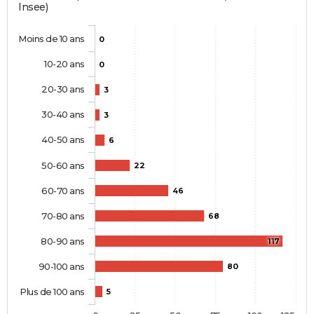
Insee)
Moins de 10 ans
0
10-20 ans
0
20-30 ans
3
30-40 ans
3
40-50 ans
6
50-60 ans
22
60-70 ans
46
70-80 ans
68
80-90 ans
117
90-100 ans
80
Plus de 100 ans
5