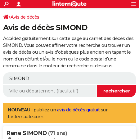
ACTUALITÉS
Connexion
S'inscrire
Avis de décès
Rechercher
Société
Education
Villes
Politique
Faits Divers
Monde
+
SPORT
Avis de décès SIMOND
Football
Cyclisme
Forum
Coupe du monde 2026
Tennis
Rugby
CULTURE
Accédez gratuitement sur cette page au carnet des décès des
TNT
Cinéma
Musique
Programme TV
Streaming
Sorties cinéma
+
SIMOND. Vous pouvez affiner votre recherche ou trouver un
FINANCE
avis de décès ou un avis d'obsèques plus ancien en tapant le
Impôts
Immobilier
Banque
Crédit
Retraite
Epargne
Risques naturels par ville
Assurance
AUTO
nom d'un défunt et/ou le nom ou le code postal d'une
commune dans le moteur de recherche ci-dessous.
Réserver un essai
Berlines
Forum auto
Essais
Citadines
SUV
+
HIGH-TECH
Meilleur smartphone
Ordinateurs
Guide high-tech
Mobiles
Internet
Jeux vidéo
+
BRICOLAGE
Aménagement intérieur
Cuisine
Jardinage
+
Forum
Extérieur
Salle de bains
Rangement
WEEK-END
Escapades
Expositions
Week-end nature
Guides de France
Patrimoine
Musées
+
LIFESTYLE
NOUVEAU :
publiez un
avis de décès gratuit
sur
Linternaute.com
Bien-être
Mode
+
Art de vivre
Loisirs
Modes de vie
SANTE
Rene SIMOND
Guide de la santé
Médicaments
+
Alimentation
Maladies
Sommeil
(71 ans)
VOYAGE