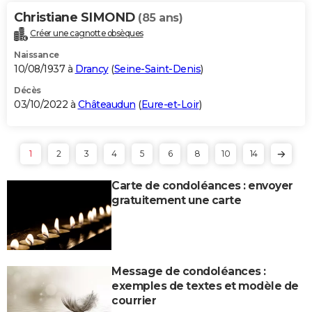
Christiane SIMOND
(85 ans)
Créer une cagnotte obsèques
Naissance
10/08/1937 à
Drancy
(
Seine-Saint-Denis
)
Décès
03/10/2022 à
Châteaudun
(
Eure-et-Loir
)
1
2
3
4
5
6
8
10
14
Carte de condoléances : envoyer
gratuitement une carte
Message de condoléances :
exemples de textes et modèle de
courrier