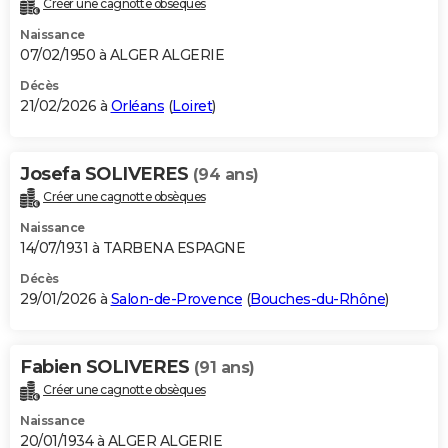
Créer une cagnotte obsèques
City break
Voyage de noces
Climat
Destinations
Voyage nature
Forum
+
PHOTO
Naissance
07/02/1950 à ALGER ALGERIE
GUIDES D'ACHAT
Décès
21/02/2026 à
Orléans
(
Loiret
)
BONS PLANS
CARTE DE VOEUX
Josefa SOLIVERES
(94 ans)
Carte Bonne année
Carte Pâques
Carte de Noël
Carte Saint-Valentin
Carte d'anniversaire
DICTIONNAIRE
Créer une cagnotte obsèques
Biographies
Expressions
Dictionnaire
Citations
Proverbes
PROGRAMME TV
Naissance
14/07/1931 à TARBENA ESPAGNE
COPAINS D'AVANT
Décès
29/01/2026 à
Salon-de-Provence
(
Bouches-du-Rhône
)
Se connecter
Collèges
Universités
Service militaire
S'inscrire
Lycées
Primaires
Entreprises
Avis de recherche
AVIS DE DÉCÈS
FORUM
Fabien SOLIVERES
(91 ans)
Lifestyle
Sport
Television
Cinema
Bricolage
Culture
Auto
Voyage
Créer une cagnotte obsèques
Naissance
20/01/1934 à ALGER ALGERIE