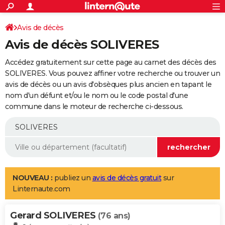
ACTUALITÉS
Connexion
S'inscrire
Avis de décès
Rechercher
Société
Education
Villes
Politique
Faits Divers
Monde
+
SPORT
Avis de décès SOLIVERES
Football
Cyclisme
Forum
Coupe du monde 2026
Tennis
Rugby
CULTURE
Accédez gratuitement sur cette page au carnet des décès des
TNT
Cinéma
Musique
Programme TV
Streaming
Sorties cinéma
+
SOLIVERES. Vous pouvez affiner votre recherche ou trouver un
FINANCE
avis de décès ou un avis d'obsèques plus ancien en tapant le
Impôts
Immobilier
Banque
Crédit
Retraite
Epargne
Risques naturels par ville
Assurance
AUTO
nom d'un défunt et/ou le nom ou le code postal d'une
commune dans le moteur de recherche ci-dessous.
Réserver un essai
Berlines
Forum auto
Essais
Citadines
SUV
+
HIGH-TECH
Meilleur smartphone
Ordinateurs
Guide high-tech
Mobiles
Internet
Jeux vidéo
+
BRICOLAGE
Aménagement intérieur
Cuisine
Jardinage
+
Forum
Extérieur
Salle de bains
Rangement
WEEK-END
Escapades
Expositions
Week-end nature
Guides de France
Patrimoine
Musées
+
LIFESTYLE
NOUVEAU :
publiez un
avis de décès gratuit
sur
Linternaute.com
Bien-être
Mode
+
Art de vivre
Loisirs
Modes de vie
SANTE
Gerard SOLIVERES
Guide de la santé
Médicaments
+
Alimentation
Maladies
Sommeil
(76 ans)
VOYAGE