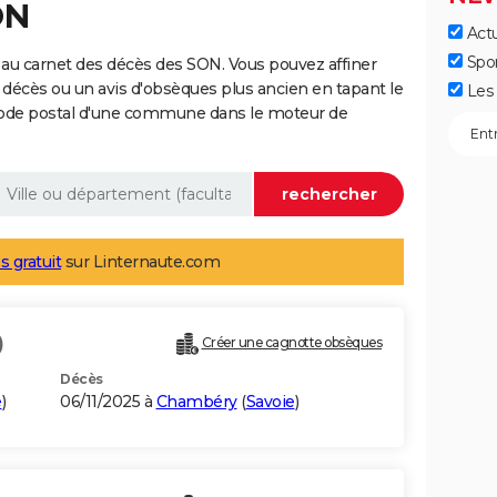
ON
Actu
Spo
au carnet des décès des SON. Vous pouvez affiner
 décès ou un avis d'obsèques plus ancien en tapant le
Les 
code postal d'une commune dans le moteur de
s gratuit
sur Linternaute.com
)
Créer une cagnotte obsèques
Décès
e
)
06/11/2025 à
Chambéry
(
Savoie
)