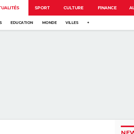
TUALITÉS
SPORT
CULTURE
FINANCE
A
S
EDUCATION
MONDE
VILLES
+
NEW