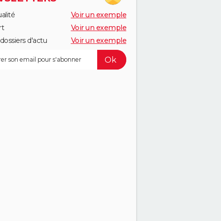
alité
Voir un exemple
rt
Voir un exemple
dossiers d'actu
Voir un exemple