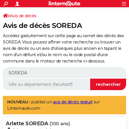
ACTUALITÉS
Connexion
S'inscrire
Avis de décès
Rechercher
Société
Education
Villes
Politique
Faits Divers
Monde
+
SPORT
Avis de décès SOREDA
Football
Cyclisme
Forum
Coupe du monde 2026
Tennis
Rugby
CULTURE
Accédez gratuitement sur cette page au carnet des décès des
TNT
Cinéma
Musique
Programme TV
Streaming
Sorties cinéma
+
SOREDA. Vous pouvez affiner votre recherche ou trouver un
FINANCE
avis de décès ou un avis d'obsèques plus ancien en tapant le
Impôts
Immobilier
Banque
Crédit
Retraite
Epargne
Risques naturels par ville
Assurance
AUTO
nom d'un défunt et/ou le nom ou le code postal d'une
commune dans le moteur de recherche ci-dessous.
Réserver un essai
Berlines
Forum auto
Essais
Citadines
SUV
+
HIGH-TECH
Meilleur smartphone
Ordinateurs
Guide high-tech
Mobiles
Internet
Jeux vidéo
+
BRICOLAGE
Aménagement intérieur
Cuisine
Jardinage
+
Forum
Extérieur
Salle de bains
Rangement
WEEK-END
Escapades
Expositions
Week-end nature
Guides de France
Patrimoine
Musées
+
LIFESTYLE
NOUVEAU :
publiez un
avis de décès gratuit
sur
Linternaute.com
Bien-être
Mode
+
Art de vivre
Loisirs
Modes de vie
SANTE
Arlette SOREDA
Guide de la santé
Médicaments
+
Alimentation
Maladies
Sommeil
(100 ans)
VOYAGE