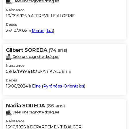
Créer une cagnotte obsèques
City break
Voyage de noces
Climat
Destinations
Voyage nature
Forum
+
PHOTO
Naissance
10/09/1925 à AFFREVILLE ALGERIE
GUIDES D'ACHAT
Décès
26/10/2025 à
Martel
(
Lot
)
BONS PLANS
CARTE DE VOEUX
Gilbert SOREDA
(74 ans)
Carte Bonne année
Carte Pâques
Carte de Noël
Carte Saint-Valentin
Carte d'anniversaire
DICTIONNAIRE
Créer une cagnotte obsèques
Biographies
Expressions
Dictionnaire
Citations
Proverbes
PROGRAMME TV
Naissance
09/12/1949 à BOUFARIK ALGERIE
COPAINS D'AVANT
Décès
16/06/2024 à
Elne
(
Pyrénées-Orientales
)
Se connecter
Collèges
Universités
Service militaire
S'inscrire
Lycées
Primaires
Entreprises
Avis de recherche
AVIS DE DÉCÈS
FORUM
Nadia SOREDA
(86 ans)
Lifestyle
Sport
Television
Cinema
Bricolage
Culture
Auto
Voyage
Créer une cagnotte obsèques
Naissance
13/10/1936 à DEPARTEMENT D'ALGER