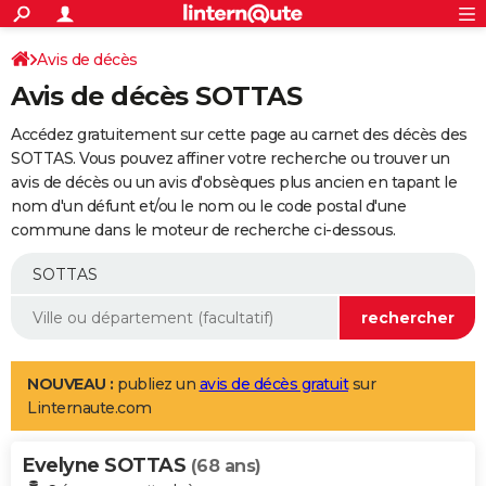
ACTUALITÉS
Connexion
S'inscrire
Avis de décès
Rechercher
Société
Education
Villes
Politique
Faits Divers
Monde
+
SPORT
Avis de décès SOTTAS
Football
Cyclisme
Forum
Coupe du monde 2026
Tennis
Rugby
CULTURE
Accédez gratuitement sur cette page au carnet des décès des
TNT
Cinéma
Musique
Programme TV
Streaming
Sorties cinéma
+
SOTTAS. Vous pouvez affiner votre recherche ou trouver un
FINANCE
avis de décès ou un avis d'obsèques plus ancien en tapant le
Impôts
Immobilier
Banque
Crédit
Retraite
Epargne
Risques naturels par ville
Assurance
AUTO
nom d'un défunt et/ou le nom ou le code postal d'une
commune dans le moteur de recherche ci-dessous.
Réserver un essai
Berlines
Forum auto
Essais
Citadines
SUV
+
HIGH-TECH
Meilleur smartphone
Ordinateurs
Guide high-tech
Mobiles
Internet
Jeux vidéo
+
BRICOLAGE
Aménagement intérieur
Cuisine
Jardinage
+
Forum
Extérieur
Salle de bains
Rangement
WEEK-END
Escapades
Expositions
Week-end nature
Guides de France
Patrimoine
Musées
+
LIFESTYLE
NOUVEAU :
publiez un
avis de décès gratuit
sur
Linternaute.com
Bien-être
Mode
+
Art de vivre
Loisirs
Modes de vie
SANTE
Evelyne SOTTAS
Guide de la santé
Médicaments
+
Alimentation
Maladies
Sommeil
(68 ans)
VOYAGE