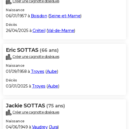
Créer une cagnotte obsèques
City break
Voyage de noces
Climat
Destinations
Voyage nature
Forum
+
PHOTO
Naissance
06/01/1957 à
Boisdon
(
Seine-et-Marne
)
GUIDES D'ACHAT
Décès
26/04/2025 à
Créteil
(
Val-de-Marne
)
BONS PLANS
CARTE DE VOEUX
Eric SOTTAS
(66 ans)
Carte Bonne année
Carte Pâques
Carte de Noël
Carte Saint-Valentin
Carte d'anniversaire
DICTIONNAIRE
Créer une cagnotte obsèques
Biographies
Expressions
Dictionnaire
Citations
Proverbes
PROGRAMME TV
Naissance
01/09/1958 à
Troyes
(
Aube
)
COPAINS D'AVANT
Décès
03/01/2025 à
Troyes
(
Aube
)
Se connecter
Collèges
Universités
Service militaire
S'inscrire
Lycées
Primaires
Entreprises
Avis de recherche
AVIS DE DÉCÈS
FORUM
Jackie SOTTAS
(75 ans)
Lifestyle
Sport
Television
Cinema
Bricolage
Culture
Auto
Voyage
Créer une cagnotte obsèques
Naissance
04/06/1949 à
Vaudrey
(
Jura
)