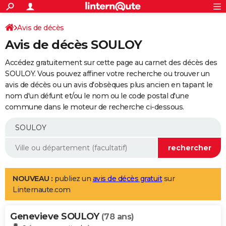
ACTUALITÉS
Connexion
S'inscrire
Avis de décès
Rechercher
Société
Education
Villes
Politique
Faits Divers
Monde
+
SPORT
Avis de décès SOULOY
Football
Cyclisme
Forum
Coupe du monde 2026
Tennis
Rugby
CULTURE
Accédez gratuitement sur cette page au carnet des décès des
TNT
Cinéma
Musique
Programme TV
Streaming
Sorties cinéma
+
SOULOY. Vous pouvez affiner votre recherche ou trouver un
FINANCE
avis de décès ou un avis d'obsèques plus ancien en tapant le
Impôts
Immobilier
Banque
Crédit
Retraite
Epargne
Risques naturels par ville
Assurance
AUTO
nom d'un défunt et/ou le nom ou le code postal d'une
commune dans le moteur de recherche ci-dessous.
Réserver un essai
Berlines
Forum auto
Essais
Citadines
SUV
+
HIGH-TECH
Meilleur smartphone
Ordinateurs
Guide high-tech
Mobiles
Internet
Jeux vidéo
+
BRICOLAGE
Aménagement intérieur
Cuisine
Jardinage
+
Forum
Extérieur
Salle de bains
Rangement
WEEK-END
Escapades
Expositions
Week-end nature
Guides de France
Patrimoine
Musées
+
LIFESTYLE
NOUVEAU :
publiez un
avis de décès gratuit
sur
Linternaute.com
Bien-être
Mode
+
Art de vivre
Loisirs
Modes de vie
SANTE
Genevieve SOULOY
Guide de la santé
Médicaments
+
Alimentation
Maladies
Sommeil
(78 ans)
VOYAGE