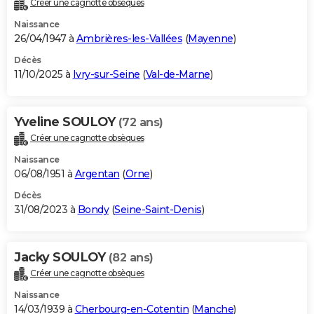
Créer une cagnotte obsèques
City break
Voyage de noces
Climat
Destinations
Voyage nature
Forum
+
PHOTO
Naissance
26/04/1947 à
Ambrières-les-Vallées
(
Mayenne
)
GUIDES D'ACHAT
Décès
11/10/2025 à
Ivry-sur-Seine
(
Val-de-Marne
)
BONS PLANS
CARTE DE VOEUX
Yveline SOULOY
(72 ans)
Carte Bonne année
Carte Pâques
Carte de Noël
Carte Saint-Valentin
Carte d'anniversaire
DICTIONNAIRE
Créer une cagnotte obsèques
Biographies
Expressions
Dictionnaire
Citations
Proverbes
PROGRAMME TV
Naissance
06/08/1951 à
Argentan
(
Orne
)
COPAINS D'AVANT
Décès
31/08/2023 à
Bondy
(
Seine-Saint-Denis
)
Se connecter
Collèges
Universités
Service militaire
S'inscrire
Lycées
Primaires
Entreprises
Avis de recherche
AVIS DE DÉCÈS
FORUM
Jacky SOULOY
(82 ans)
Lifestyle
Sport
Television
Cinema
Bricolage
Culture
Auto
Voyage
Créer une cagnotte obsèques
Naissance
14/03/1939 à
Cherbourg-en-Cotentin
(
Manche
)