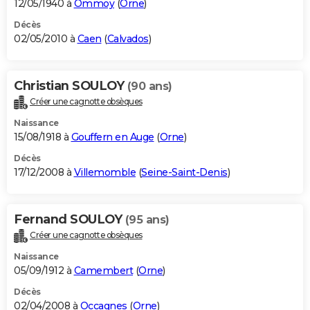
12/05/1940 à
Ommoy
(
Orne
)
Décès
02/05/2010 à
Caen
(
Calvados
)
Christian SOULOY
(90 ans)
Créer une cagnotte obsèques
Naissance
15/08/1918 à
Gouffern en Auge
(
Orne
)
Décès
17/12/2008 à
Villemomble
(
Seine-Saint-Denis
)
Fernand SOULOY
(95 ans)
Créer une cagnotte obsèques
Naissance
05/09/1912 à
Camembert
(
Orne
)
Décès
02/04/2008 à
Occagnes
(
Orne
)