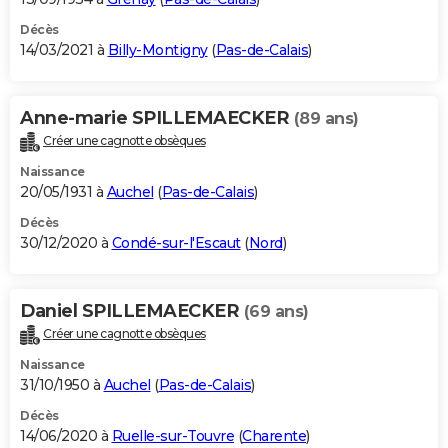
Décès
14/03/2021 à
Billy-Montigny
(
Pas-de-Calais
)
Anne-marie SPILLEMAECKER
(89 ans)
Créer une cagnotte obsèques
Naissance
20/05/1931 à
Auchel
(
Pas-de-Calais
)
Décès
30/12/2020 à
Condé-sur-l'Escaut
(
Nord
)
Daniel SPILLEMAECKER
(69 ans)
Créer une cagnotte obsèques
Naissance
31/10/1950 à
Auchel
(
Pas-de-Calais
)
Décès
14/06/2020 à
Ruelle-sur-Touvre
(
Charente
)