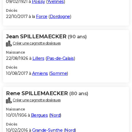
09/02/1921 à
Poissy
(
Yvelines
)
Décès
22/10/2017 à la
Force
(
Dordogne
)
Jean SPILLEMAECKER
(90 ans)
Créer une cagnotte obsèques
Naissance
22/08/1926 à
Lillers
(
Pas-de-Calais
)
Décès
10/08/2017 à
Amiens
(
Somme
)
Rene SPILLEMAECKER
(80 ans)
Créer une cagnotte obsèques
Naissance
10/01/1936 à
Bergues
(
Nord
)
Décès
10/02/2016 à
Grande-Synthe
(
Nord
)