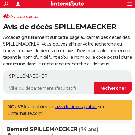
ACTUALITÉS
Connexion
S'inscrire
Avis de décès
Rechercher
Société
Education
Villes
Politique
Faits Divers
Monde
+
SPORT
Avis de décès SPILLEMAECKER
Football
Cyclisme
Forum
Coupe du monde 2026
Tennis
Rugby
CULTURE
Accédez gratuitement sur cette page au carnet des décès des
TNT
Cinéma
Musique
Programme TV
Streaming
Sorties cinéma
+
SPILLEMAECKER. Vous pouvez affiner votre recherche ou
FINANCE
trouver un avis de décès ou un avis d'obsèques plus ancien en
Impôts
Immobilier
Banque
Crédit
Retraite
Epargne
Risques naturels par ville
Assurance
AUTO
tapant le nom d'un défunt et/ou le nom ou le code postal d'une
commune dans le moteur de recherche ci-dessous.
Réserver un essai
Berlines
Forum auto
Essais
Citadines
SUV
+
HIGH-TECH
Meilleur smartphone
Ordinateurs
Guide high-tech
Mobiles
Internet
Jeux vidéo
+
BRICOLAGE
Aménagement intérieur
Cuisine
Jardinage
+
Forum
Extérieur
Salle de bains
Rangement
WEEK-END
Escapades
Expositions
Week-end nature
Guides de France
Patrimoine
Musées
+
LIFESTYLE
NOUVEAU :
publiez un
avis de décès gratuit
sur
Linternaute.com
Bien-être
Mode
+
Art de vivre
Loisirs
Modes de vie
SANTE
Bernard SPILLEMAECKER
Guide de la santé
Médicaments
+
Alimentation
Maladies
Sommeil
(74 ans)
VOYAGE