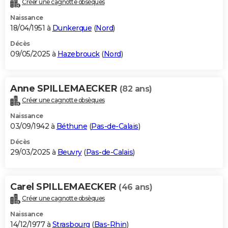
Créer une cagnotte obsèques
City break
Voyage de noces
Climat
Destinations
Voyage nature
Forum
+
PHOTO
Naissance
18/04/1951 à
Dunkerque
(
Nord
)
GUIDES D'ACHAT
Décès
09/05/2025 à
Hazebrouck
(
Nord
)
BONS PLANS
CARTE DE VOEUX
Anne SPILLEMAECKER
(82 ans)
Carte Bonne année
Carte Pâques
Carte de Noël
Carte Saint-Valentin
Carte d'anniversaire
DICTIONNAIRE
Créer une cagnotte obsèques
Biographies
Expressions
Dictionnaire
Citations
Proverbes
PROGRAMME TV
Naissance
03/09/1942 à
Béthune
(
Pas-de-Calais
)
COPAINS D'AVANT
Décès
29/03/2025 à
Beuvry
(
Pas-de-Calais
)
Se connecter
Collèges
Universités
Service militaire
S'inscrire
Lycées
Primaires
Entreprises
Avis de recherche
AVIS DE DÉCÈS
FORUM
Carel SPILLEMAECKER
(46 ans)
Lifestyle
Sport
Television
Cinema
Bricolage
Culture
Auto
Voyage
Créer une cagnotte obsèques
Naissance
14/12/1977 à
Strasbourg
(
Bas-Rhin
)