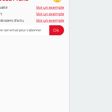
alité
Voir un exemple
rt
Voir un exemple
dossiers d'actu
Voir un exemple