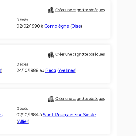
Créer une cagnotte obsèques
Décès
02/02/1990 à
Compiègne
(
Oise
)
Créer une cagnotte obsèques
Décès
s
)
24/10/1988 au
Pecq
(
Yvelines
)
Créer une cagnotte obsèques
Décès
s
)
07/10/1984 à
Saint-Pourçain-sur-Sioule
(
Allier
)