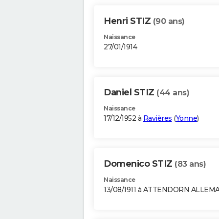
Henri STIZ
(90 ans)
Naissance
27/01/1914
Daniel STIZ
(44 ans)
Naissance
17/12/1952 à
Ravières
(
Yonne
)
Domenico STIZ
(83 ans)
Naissance
13/08/1911 à ATTENDORN ALLEM