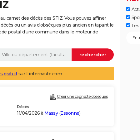
IZ
Actu
Spo
au carnet des décès des STIZ. Vous pouvez affiner
 décès ou un avis d'obsèques plus ancien en tapant le
Les 
code postal d'une commune dans le moteur de
s gratuit
sur Linternaute.com
Créer une cagnotte obsèques
Décès
11/04/2026 à
Massy
(
Essonne
)