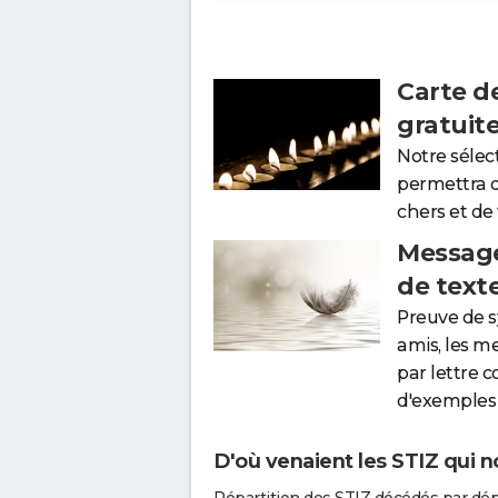
Carte d
gratuit
Notre sélec
permettra 
chers et de
Message
de text
Preuve de 
amis, les m
par lettre 
d'exemples 
D'où venaient les STIZ qui n
Répartition des STIZ décédés par dé