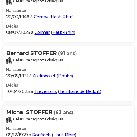
Créer une cagnotte obsèques
City break
Voyage de noces
Climat
Destinations
Voyage nature
Forum
+
PHOTO
Naissance
22/03/1948 à
Cernay
(
Haut-Rhin
)
GUIDES D'ACHAT
Décès
08/07/2025 à
Colmar
(
Haut-Rhin
)
BONS PLANS
CARTE DE VOEUX
Bernard STOFFER
(91 ans)
Carte Bonne année
Carte Pâques
Carte de Noël
Carte Saint-Valentin
Carte d'anniversaire
DICTIONNAIRE
Créer une cagnotte obsèques
Biographies
Expressions
Dictionnaire
Citations
Proverbes
PROGRAMME TV
Naissance
20/05/1931 à
Audincourt
(
Doubs
)
COPAINS D'AVANT
Décès
10/04/2023 à
Trévenans
(
Territoire de Belfort
)
Se connecter
Collèges
Universités
Service militaire
S'inscrire
Lycées
Primaires
Entreprises
Avis de recherche
AVIS DE DÉCÈS
FORUM
Michel STOFFER
(63 ans)
Lifestyle
Sport
Television
Cinema
Bricolage
Culture
Auto
Voyage
Créer une cagnotte obsèques
Naissance
05/12/1959 à
Rouffach
(
Haut-Rhin
)