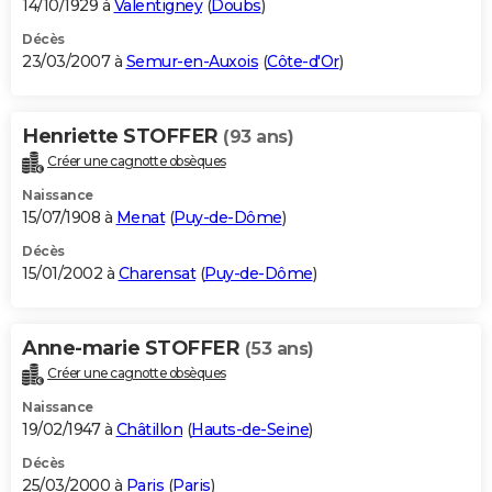
14/10/1929 à
Valentigney
(
Doubs
)
Décès
23/03/2007 à
Semur-en-Auxois
(
Côte-d'Or
)
Henriette STOFFER
(93 ans)
Créer une cagnotte obsèques
Naissance
15/07/1908 à
Menat
(
Puy-de-Dôme
)
Décès
15/01/2002 à
Charensat
(
Puy-de-Dôme
)
Anne-marie STOFFER
(53 ans)
Créer une cagnotte obsèques
Naissance
19/02/1947 à
Châtillon
(
Hauts-de-Seine
)
Décès
25/03/2000 à
Paris
(
Paris
)