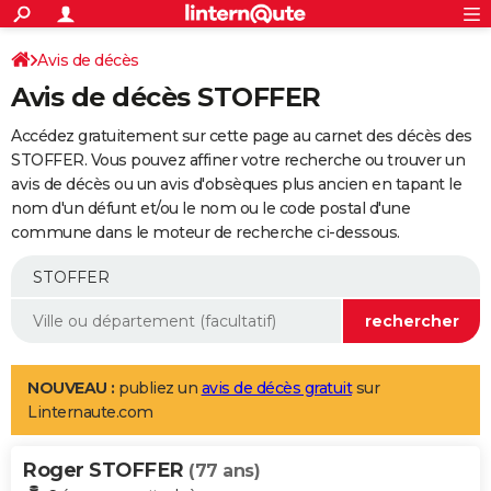
ACTUALITÉS
Connexion
S'inscrire
Avis de décès
Rechercher
Société
Education
Villes
Politique
Faits Divers
Monde
+
SPORT
Avis de décès STOFFER
Football
Cyclisme
Forum
Coupe du monde 2026
Tennis
Rugby
CULTURE
Accédez gratuitement sur cette page au carnet des décès des
TNT
Cinéma
Musique
Programme TV
Streaming
Sorties cinéma
+
STOFFER. Vous pouvez affiner votre recherche ou trouver un
FINANCE
avis de décès ou un avis d'obsèques plus ancien en tapant le
Impôts
Immobilier
Banque
Crédit
Retraite
Epargne
Risques naturels par ville
Assurance
AUTO
nom d'un défunt et/ou le nom ou le code postal d'une
commune dans le moteur de recherche ci-dessous.
Réserver un essai
Berlines
Forum auto
Essais
Citadines
SUV
+
HIGH-TECH
Meilleur smartphone
Ordinateurs
Guide high-tech
Mobiles
Internet
Jeux vidéo
+
BRICOLAGE
Aménagement intérieur
Cuisine
Jardinage
+
Forum
Extérieur
Salle de bains
Rangement
WEEK-END
Escapades
Expositions
Week-end nature
Guides de France
Patrimoine
Musées
+
LIFESTYLE
NOUVEAU :
publiez un
avis de décès gratuit
sur
Linternaute.com
Bien-être
Mode
+
Art de vivre
Loisirs
Modes de vie
SANTE
Roger STOFFER
Guide de la santé
Médicaments
+
Alimentation
Maladies
Sommeil
(77 ans)
VOYAGE