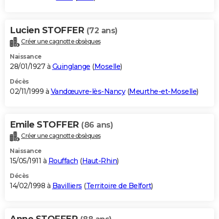
Lucien STOFFER
(72 ans)
Créer une cagnotte obsèques
Naissance
28/01/1927 à
Guinglange
(
Moselle
)
Décès
02/11/1999 à
Vandœuvre-lès-Nancy
(
Meurthe-et-Moselle
)
Emile STOFFER
(86 ans)
Créer une cagnotte obsèques
Naissance
15/05/1911 à
Rouffach
(
Haut-Rhin
)
Décès
14/02/1998 à
Bavilliers
(
Territoire de Belfort
)
Anne STOFFER