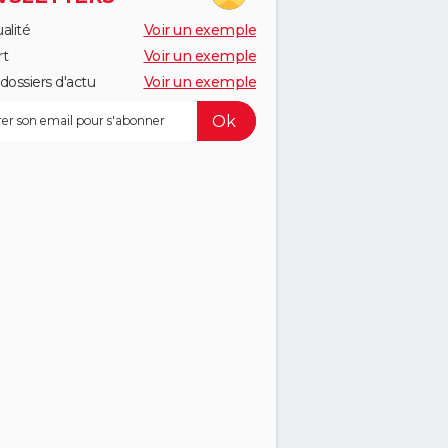
alité
Voir un exemple
rt
Voir un exemple
dossiers d'actu
Voir un exemple