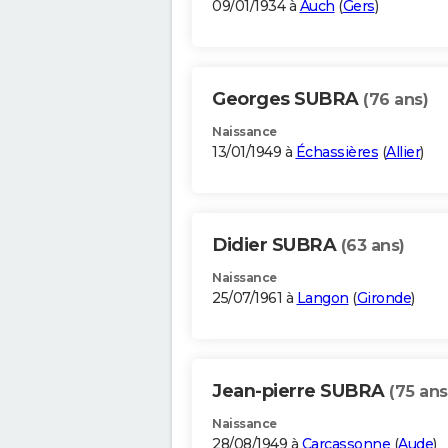
09/01/1934 à
Auch
(
Gers
)
Georges SUBRA
(76 ans)
Naissance
13/01/1949 à
Échassières
(
Allier
)
Didier SUBRA
(63 ans)
Naissance
25/07/1961 à
Langon
(
Gironde
)
Jean-pierre SUBRA
(75 ans
Naissance
28/08/1949 à
Carcassonne
(
Aude
)