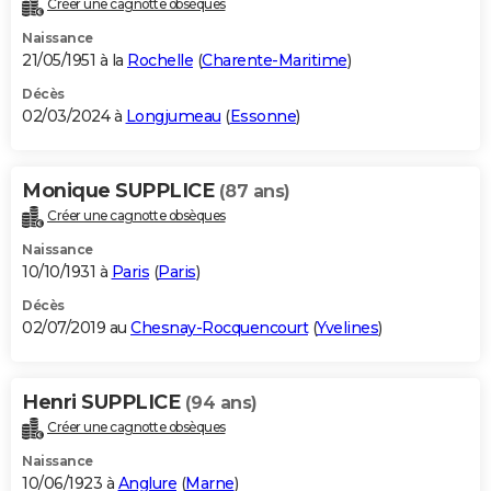
Créer une cagnotte obsèques
City break
Voyage de noces
Climat
Destinations
Voyage nature
Forum
+
PHOTO
Naissance
21/05/1951 à la
Rochelle
(
Charente-Maritime
)
GUIDES D'ACHAT
Décès
02/03/2024 à
Longjumeau
(
Essonne
)
BONS PLANS
CARTE DE VOEUX
Monique SUPPLICE
(87 ans)
Carte Bonne année
Carte Pâques
Carte de Noël
Carte Saint-Valentin
Carte d'anniversaire
DICTIONNAIRE
Créer une cagnotte obsèques
Biographies
Expressions
Dictionnaire
Citations
Proverbes
PROGRAMME TV
Naissance
10/10/1931 à
Paris
(
Paris
)
COPAINS D'AVANT
Décès
02/07/2019 au
Chesnay-Rocquencourt
(
Yvelines
)
Se connecter
Collèges
Universités
Service militaire
S'inscrire
Lycées
Primaires
Entreprises
Avis de recherche
AVIS DE DÉCÈS
FORUM
Henri SUPPLICE
(94 ans)
Lifestyle
Sport
Television
Cinema
Bricolage
Culture
Auto
Voyage
Créer une cagnotte obsèques
Naissance
10/06/1923 à
Anglure
(
Marne
)