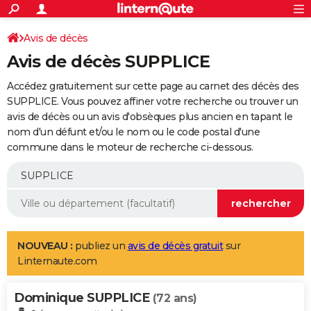
ACTUALITÉS
Connexion
S'inscrire
Avis de décès
Rechercher
Société
Education
Villes
Politique
Faits Divers
Monde
+
SPORT
Avis de décès SUPPLICE
Football
Cyclisme
Forum
Coupe du monde 2026
Tennis
Rugby
CULTURE
Accédez gratuitement sur cette page au carnet des décès des
TNT
Cinéma
Musique
Programme TV
Streaming
Sorties cinéma
+
SUPPLICE. Vous pouvez affiner votre recherche ou trouver un
FINANCE
avis de décès ou un avis d'obsèques plus ancien en tapant le
Impôts
Immobilier
Banque
Crédit
Retraite
Epargne
Risques naturels par ville
Assurance
AUTO
nom d'un défunt et/ou le nom ou le code postal d'une
commune dans le moteur de recherche ci-dessous.
Réserver un essai
Berlines
Forum auto
Essais
Citadines
SUV
+
HIGH-TECH
Meilleur smartphone
Ordinateurs
Guide high-tech
Mobiles
Internet
Jeux vidéo
+
BRICOLAGE
Aménagement intérieur
Cuisine
Jardinage
+
Forum
Extérieur
Salle de bains
Rangement
WEEK-END
Escapades
Expositions
Week-end nature
Guides de France
Patrimoine
Musées
+
LIFESTYLE
NOUVEAU :
publiez un
avis de décès gratuit
sur
Linternaute.com
Bien-être
Mode
+
Art de vivre
Loisirs
Modes de vie
SANTE
Dominique SUPPLICE
Guide de la santé
Médicaments
+
Alimentation
Maladies
Sommeil
(72 ans)
VOYAGE