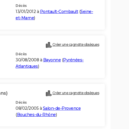
Décès
13/01/2012 à
Pontault-Combault
(
Seine-
et-Marne
)
Créer une cagnotte obsèques
Décès
30/08/2008 à
Bayonne
(
Pyrénées-
Atlantiques
)
ans)
Créer une cagnotte obsèques
Décès
08/02/2005 à
Salon-de-Provence
(
Bouches-du-Rhône
)