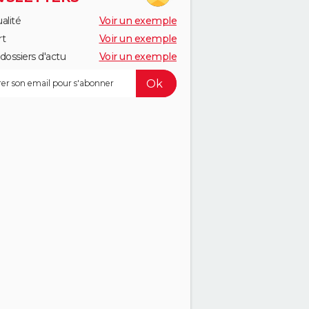
alité
Voir un exemple
rt
Voir un exemple
dossiers d'actu
Voir un exemple