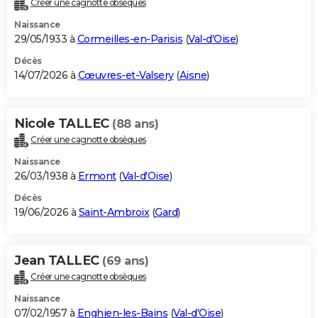
Créer une cagnotte obsèques
City break
Voyage de noces
Climat
Destinations
Voyage nature
Forum
+
PHOTO
Naissance
29/05/1933 à
Cormeilles-en-Parisis
(
Val-d'Oise
)
GUIDES D'ACHAT
Décès
14/07/2026 à
Cœuvres-et-Valsery
(
Aisne
)
BONS PLANS
CARTE DE VOEUX
Nicole TALLEC
(88 ans)
Carte Bonne année
Carte Pâques
Carte de Noël
Carte Saint-Valentin
Carte d'anniversaire
DICTIONNAIRE
Créer une cagnotte obsèques
Biographies
Expressions
Dictionnaire
Citations
Proverbes
PROGRAMME TV
Naissance
26/03/1938 à
Ermont
(
Val-d'Oise
)
COPAINS D'AVANT
Décès
19/06/2026 à
Saint-Ambroix
(
Gard
)
Se connecter
Collèges
Universités
Service militaire
S'inscrire
Lycées
Primaires
Entreprises
Avis de recherche
AVIS DE DÉCÈS
FORUM
Jean TALLEC
(69 ans)
Lifestyle
Sport
Television
Cinema
Bricolage
Culture
Auto
Voyage
Créer une cagnotte obsèques
Naissance
07/02/1957 à
Enghien-les-Bains
(
Val-d'Oise
)