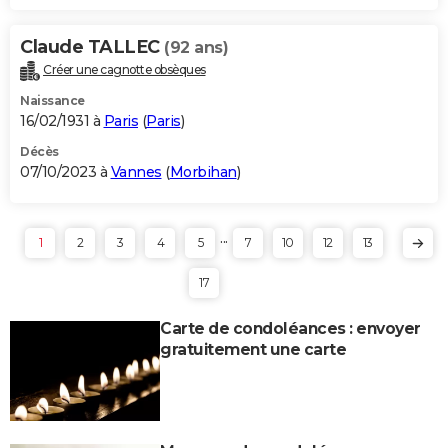
Claude TALLEC
(92 ans)
Créer une cagnotte obsèques
Naissance
16/02/1931 à
Paris
(
Paris
)
Décès
07/10/2023 à
Vannes
(
Morbihan
)
...
1
2
3
4
5
7
10
12
13
17
Carte de condoléances : envoyer
gratuitement une carte