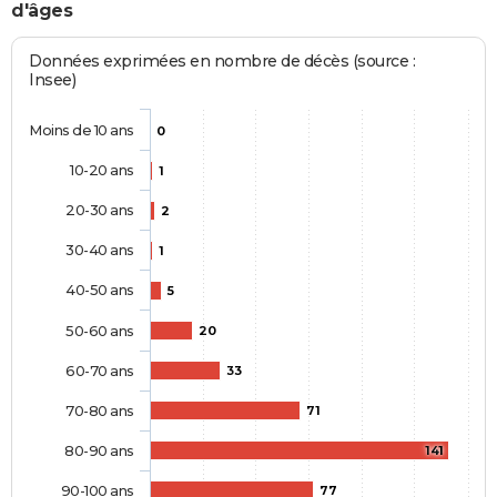
d'âges
Données exprimées en nombre de décès (source :
Insee)
Moins de 10 ans
0
10-20 ans
1
20-30 ans
2
30-40 ans
1
40-50 ans
5
50-60 ans
20
60-70 ans
33
70-80 ans
71
80-90 ans
141
90-100 ans
77