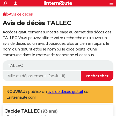
ACTUALITÉS
Connexion
S'inscrire
Avis de décès
Rechercher
Société
Education
Villes
Politique
Faits Divers
Monde
+
SPORT
Avis de décès TALLEC
Football
Cyclisme
Forum
Coupe du monde 2026
Tennis
Rugby
CULTURE
Accédez gratuitement sur cette page au carnet des décès des
TNT
Cinéma
Musique
Programme TV
Streaming
Sorties cinéma
+
TALLEC. Vous pouvez affiner votre recherche ou trouver un
FINANCE
avis de décès ou un avis d'obsèques plus ancien en tapant le
Impôts
Immobilier
Banque
Crédit
Retraite
Epargne
Risques naturels par ville
Assurance
AUTO
nom d'un défunt et/ou le nom ou le code postal d'une
commune dans le moteur de recherche ci-dessous.
Réserver un essai
Berlines
Forum auto
Essais
Citadines
SUV
+
HIGH-TECH
Meilleur smartphone
Ordinateurs
Guide high-tech
Mobiles
Internet
Jeux vidéo
+
BRICOLAGE
Aménagement intérieur
Cuisine
Jardinage
+
Forum
Extérieur
Salle de bains
Rangement
WEEK-END
Escapades
Expositions
Week-end nature
Guides de France
Patrimoine
Musées
+
LIFESTYLE
NOUVEAU :
publiez un
avis de décès gratuit
sur
Linternaute.com
Bien-être
Mode
+
Art de vivre
Loisirs
Modes de vie
SANTE
Jackie TALLEC
Guide de la santé
Médicaments
+
Alimentation
Maladies
Sommeil
(93 ans)
VOYAGE