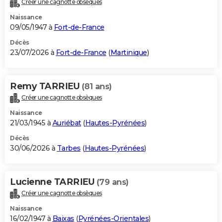
Créer une cagnotte obsèques
City break
Voyage de noces
Climat
Destinations
Voyage nature
Forum
+
PHOTO
Naissance
09/05/1947 à
Fort-de-France
GUIDES D'ACHAT
Décès
23/07/2026 à
Fort-de-France
(
Martinique
)
BONS PLANS
CARTE DE VOEUX
Remy TARRIEU
(81 ans)
Carte Bonne année
Carte Pâques
Carte de Noël
Carte Saint-Valentin
Carte d'anniversaire
DICTIONNAIRE
Créer une cagnotte obsèques
Biographies
Expressions
Dictionnaire
Citations
Proverbes
PROGRAMME TV
Naissance
21/03/1945 à
Auriébat
(
Hautes-Pyrénées
)
COPAINS D'AVANT
Décès
30/06/2026 à
Tarbes
(
Hautes-Pyrénées
)
Se connecter
Collèges
Universités
Service militaire
S'inscrire
Lycées
Primaires
Entreprises
Avis de recherche
AVIS DE DÉCÈS
FORUM
Lucienne TARRIEU
(79 ans)
Lifestyle
Sport
Television
Cinema
Bricolage
Culture
Auto
Voyage
Créer une cagnotte obsèques
Naissance
16/02/1947 à
Baixas
(
Pyrénées-Orientales
)