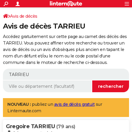
ACTUALITÉS
Connexion
S'inscrire
Avis de décès
Rechercher
Société
Education
Villes
Politique
Faits Divers
Monde
+
SPORT
Avis de décès TARRIEU
Football
Cyclisme
Forum
Coupe du monde 2026
Tennis
Rugby
CULTURE
Accédez gratuitement sur cette page au carnet des décès des
TNT
Cinéma
Musique
Programme TV
Streaming
Sorties cinéma
+
TARRIEU. Vous pouvez affiner votre recherche ou trouver un
FINANCE
avis de décès ou un avis d'obsèques plus ancien en tapant le
Impôts
Immobilier
Banque
Crédit
Retraite
Epargne
Risques naturels par ville
Assurance
AUTO
nom d'un défunt et/ou le nom ou le code postal d'une
commune dans le moteur de recherche ci-dessous.
Réserver un essai
Berlines
Forum auto
Essais
Citadines
SUV
+
HIGH-TECH
Meilleur smartphone
Ordinateurs
Guide high-tech
Mobiles
Internet
Jeux vidéo
+
BRICOLAGE
Aménagement intérieur
Cuisine
Jardinage
+
Forum
Extérieur
Salle de bains
Rangement
WEEK-END
Escapades
Expositions
Week-end nature
Guides de France
Patrimoine
Musées
+
LIFESTYLE
NOUVEAU :
publiez un
avis de décès gratuit
sur
Linternaute.com
Bien-être
Mode
+
Art de vivre
Loisirs
Modes de vie
SANTE
Gregoire TARRIEU
Guide de la santé
Médicaments
+
Alimentation
Maladies
Sommeil
(79 ans)
VOYAGE