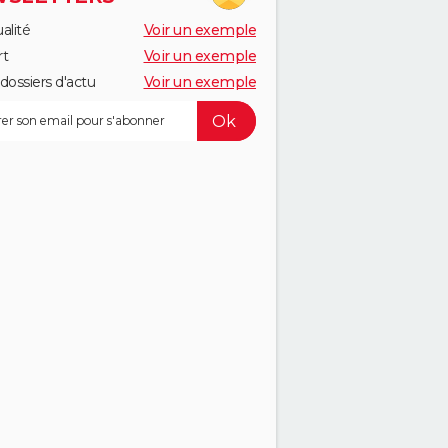
alité
Voir un exemple
rt
Voir un exemple
dossiers d'actu
Voir un exemple