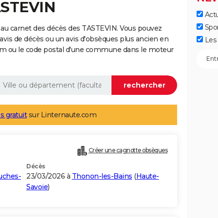
ASTEVIN
Actu
Spo
 au carnet des décès des TASTEVIN. Vous pouvez
 avis de décès ou un avis d'obsèques plus ancien en
Les 
nom ou le code postal d'une commune dans le moteur
s gratuit
sur Linternaute.com
Créer une cagnotte obsèques
Décès
uches-
23/03/2026 à
Thonon-les-Bains
(
Haute-
Savoie
)