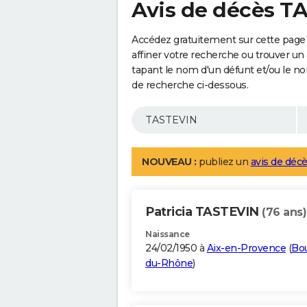
Avis de décès T
Accédez gratuitement sur cette page
affiner votre recherche ou trouver un
tapant le nom d'un défunt et/ou le 
de recherche ci-dessous.
NOUVEAU :
publiez un
avis de décè
Patricia TASTEVIN
(76 ans)
Naissance
24/02/1950 à
Aix-en-Provence
(
Bo
du-Rhône
)