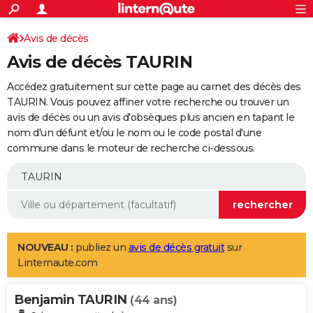
ACTUALITÉS
Connexion
S'inscrire
Avis de décès
Rechercher
Société
Education
Villes
Politique
Faits Divers
Monde
+
SPORT
Avis de décès TAURIN
Football
Cyclisme
Forum
Coupe du monde 2026
Tennis
Rugby
CULTURE
Accédez gratuitement sur cette page au carnet des décès des
TNT
Cinéma
Musique
Programme TV
Streaming
Sorties cinéma
+
TAURIN. Vous pouvez affiner votre recherche ou trouver un
FINANCE
avis de décès ou un avis d'obsèques plus ancien en tapant le
Impôts
Immobilier
Banque
Crédit
Retraite
Epargne
Risques naturels par ville
Assurance
AUTO
nom d'un défunt et/ou le nom ou le code postal d'une
commune dans le moteur de recherche ci-dessous.
Réserver un essai
Berlines
Forum auto
Essais
Citadines
SUV
+
HIGH-TECH
Meilleur smartphone
Ordinateurs
Guide high-tech
Mobiles
Internet
Jeux vidéo
+
BRICOLAGE
Aménagement intérieur
Cuisine
Jardinage
+
Forum
Extérieur
Salle de bains
Rangement
WEEK-END
Escapades
Expositions
Week-end nature
Guides de France
Patrimoine
Musées
+
LIFESTYLE
NOUVEAU :
publiez un
avis de décès gratuit
sur
Linternaute.com
Bien-être
Mode
+
Art de vivre
Loisirs
Modes de vie
SANTE
Benjamin TAURIN
Guide de la santé
Médicaments
+
Alimentation
Maladies
Sommeil
(44 ans)
VOYAGE