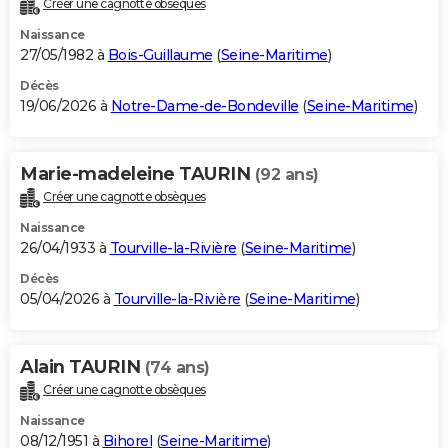
Créer une cagnotte obsèques
City break
Voyage de noces
Climat
Destinations
Voyage nature
Forum
+
PHOTO
Naissance
27/05/1982 à
Bois-Guillaume
(
Seine-Maritime
)
GUIDES D'ACHAT
Décès
19/06/2026 à
Notre-Dame-de-Bondeville
(
Seine-Maritime
)
BONS PLANS
CARTE DE VOEUX
Marie-madeleine TAURIN
(92 ans)
Carte Bonne année
Carte Pâques
Carte de Noël
Carte Saint-Valentin
Carte d'anniversaire
DICTIONNAIRE
Créer une cagnotte obsèques
Biographies
Expressions
Dictionnaire
Citations
Proverbes
PROGRAMME TV
Naissance
26/04/1933 à
Tourville-la-Rivière
(
Seine-Maritime
)
COPAINS D'AVANT
Décès
05/04/2026 à
Tourville-la-Rivière
(
Seine-Maritime
)
Se connecter
Collèges
Universités
Service militaire
S'inscrire
Lycées
Primaires
Entreprises
Avis de recherche
AVIS DE DÉCÈS
FORUM
Alain TAURIN
(74 ans)
Lifestyle
Sport
Television
Cinema
Bricolage
Culture
Auto
Voyage
Créer une cagnotte obsèques
Naissance
08/12/1951 à
Bihorel
(
Seine-Maritime
)