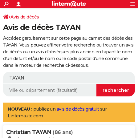
ACTUALITÉS
Connexion
S'inscrire
Avis de décès
Rechercher
Société
Education
Villes
Politique
Faits Divers
Monde
+
SPORT
Avis de décès TAYAN
Football
Cyclisme
Forum
Coupe du monde 2026
Tennis
Rugby
CULTURE
Accédez gratuitement sur cette page au carnet des décès des
TNT
Cinéma
Musique
Programme TV
Streaming
Sorties cinéma
+
TAYAN. Vous pouvez affiner votre recherche ou trouver un avis
FINANCE
de décès ou un avis d'obsèques plus ancien en tapant le nom
Impôts
Immobilier
Banque
Crédit
Retraite
Epargne
Risques naturels par ville
Assurance
AUTO
d'un défunt et/ou le nom ou le code postal d'une commune
dans le moteur de recherche ci-dessous.
Réserver un essai
Berlines
Forum auto
Essais
Citadines
SUV
+
HIGH-TECH
Meilleur smartphone
Ordinateurs
Guide high-tech
Mobiles
Internet
Jeux vidéo
+
BRICOLAGE
Aménagement intérieur
Cuisine
Jardinage
+
Forum
Extérieur
Salle de bains
Rangement
WEEK-END
Escapades
Expositions
Week-end nature
Guides de France
Patrimoine
Musées
+
LIFESTYLE
NOUVEAU :
publiez un
avis de décès gratuit
sur
Linternaute.com
Bien-être
Mode
+
Art de vivre
Loisirs
Modes de vie
SANTE
Christian TAYAN
Guide de la santé
Médicaments
+
Alimentation
Maladies
Sommeil
(86 ans)
VOYAGE