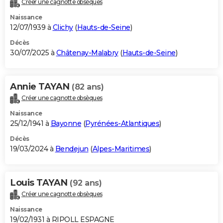
Créer une cagnotte obsèques
City break
Voyage de noces
Climat
Destinations
Voyage nature
Forum
+
PHOTO
Naissance
12/07/1939 à
Clichy
(
Hauts-de-Seine
)
GUIDES D'ACHAT
Décès
30/07/2025 à
Châtenay-Malabry
(
Hauts-de-Seine
)
BONS PLANS
CARTE DE VOEUX
Annie TAYAN
(82 ans)
Carte Bonne année
Carte Pâques
Carte de Noël
Carte Saint-Valentin
Carte d'anniversaire
DICTIONNAIRE
Créer une cagnotte obsèques
Biographies
Expressions
Dictionnaire
Citations
Proverbes
PROGRAMME TV
Naissance
25/12/1941 à
Bayonne
(
Pyrénées-Atlantiques
)
COPAINS D'AVANT
Décès
19/03/2024 à
Bendejun
(
Alpes-Maritimes
)
Se connecter
Collèges
Universités
Service militaire
S'inscrire
Lycées
Primaires
Entreprises
Avis de recherche
AVIS DE DÉCÈS
FORUM
Louis TAYAN
(92 ans)
Lifestyle
Sport
Television
Cinema
Bricolage
Culture
Auto
Voyage
Créer une cagnotte obsèques
Naissance
19/02/1931 à RIPOLL ESPAGNE