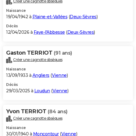
Créer une cagnotte obsèques
City break
Voyage de noces
Climat
Destinations
Voyage nature
Forum
+
PHOTO
Naissance
19/04/1942 à
Plaine-et-Vallées
(
Deux-Sèvres
)
GUIDES D'ACHAT
Décès
12/04/2026 à
Faye-l'Abbesse
(
Deux-Sèvres
)
BONS PLANS
CARTE DE VOEUX
Gaston TERRIOT
(91 ans)
Carte Bonne année
Carte Pâques
Carte de Noël
Carte Saint-Valentin
Carte d'anniversaire
DICTIONNAIRE
Créer une cagnotte obsèques
Biographies
Expressions
Dictionnaire
Citations
Proverbes
PROGRAMME TV
Naissance
13/09/1933 à
Angliers
(
Vienne
)
COPAINS D'AVANT
Décès
29/03/2025 à
Loudun
(
Vienne
)
Se connecter
Collèges
Universités
Service militaire
S'inscrire
Lycées
Primaires
Entreprises
Avis de recherche
AVIS DE DÉCÈS
FORUM
Yvon TERRIOT
(84 ans)
Lifestyle
Sport
Television
Cinema
Bricolage
Culture
Auto
Voyage
Créer une cagnotte obsèques
Naissance
30/01/1940 à
Moncontour
(
Vienne
)