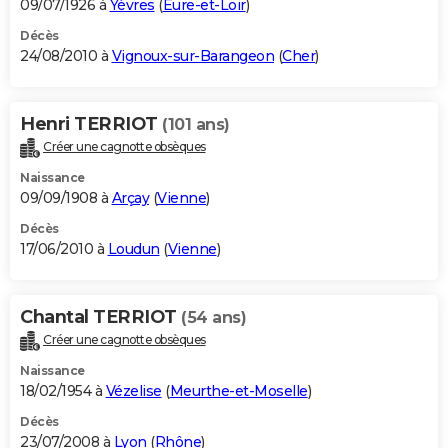
09/07/1926 à
Yèvres
(
Eure-et-Loir
)
Décès
24/08/2010 à
Vignoux-sur-Barangeon
(
Cher
)
Henri TERRIOT
(101 ans)
Créer une cagnotte obsèques
Naissance
09/09/1908 à
Arçay
(
Vienne
)
Décès
17/06/2010 à
Loudun
(
Vienne
)
Chantal TERRIOT
(54 ans)
Créer une cagnotte obsèques
Naissance
18/02/1954 à
Vézelise
(
Meurthe-et-Moselle
)
Décès
23/07/2008 à
Lyon
(
Rhône
)