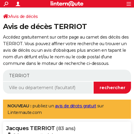
ACTUALITÉS
Connexion
S'inscrire
Avis de décès
Rechercher
Société
Education
Villes
Politique
Faits Divers
Monde
+
SPORT
Avis de décès TERRIOT
Football
Cyclisme
Forum
Coupe du monde 2026
Tennis
Rugby
CULTURE
Accédez gratuitement sur cette page au carnet des décès des
TNT
Cinéma
Musique
Programme TV
Streaming
Sorties cinéma
+
TERRIOT. Vous pouvez affiner votre recherche ou trouver un
FINANCE
avis de décès ou un avis d'obsèques plus ancien en tapant le
Impôts
Immobilier
Banque
Crédit
Retraite
Epargne
Risques naturels par ville
Assurance
AUTO
nom d'un défunt et/ou le nom ou le code postal d'une
commune dans le moteur de recherche ci-dessous.
Réserver un essai
Berlines
Forum auto
Essais
Citadines
SUV
+
HIGH-TECH
Meilleur smartphone
Ordinateurs
Guide high-tech
Mobiles
Internet
Jeux vidéo
+
BRICOLAGE
Aménagement intérieur
Cuisine
Jardinage
+
Forum
Extérieur
Salle de bains
Rangement
WEEK-END
Escapades
Expositions
Week-end nature
Guides de France
Patrimoine
Musées
+
LIFESTYLE
NOUVEAU :
publiez un
avis de décès gratuit
sur
Linternaute.com
Bien-être
Mode
+
Art de vivre
Loisirs
Modes de vie
SANTE
Jacques TERRIOT
Guide de la santé
Médicaments
+
Alimentation
Maladies
Sommeil
(83 ans)
VOYAGE