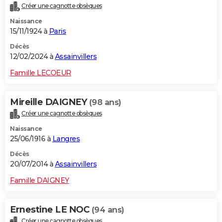
Créer une cagnotte obsèques
City break
Voyage de noces
Climat
Destinations
Voyage nature
Forum
+
PHOTO
Naissance
15/11/1924 à
Paris
GUIDES D'ACHAT
Décès
BONS PLANS
12/02/2024 à
Assainvillers
CARTE DE VOEUX
Famille LECOEUR
Carte Bonne année
Carte Pâques
Carte de Noël
Carte Saint-Valentin
Carte d'anniversaire
DICTIONNAIRE
Mireille DAIGNEY
(98 ans)
Biographies
Expressions
Dictionnaire
Citations
Proverbes
PROGRAMME TV
Créer une cagnotte obsèques
Naissance
COPAINS D'AVANT
25/06/1916 à
Langres
Se connecter
Collèges
Universités
Service militaire
S'inscrire
Lycées
Primaires
Entreprises
Avis de recherche
AVIS DE DÉCÈS
Décès
20/07/2014 à
Assainvillers
FORUM
Famille DAIGNEY
Lifestyle
Sport
Television
Cinema
Bricolage
Culture
Auto
Voyage
Ernestine LE NOC
(94 ans)
Créer une cagnotte obsèques