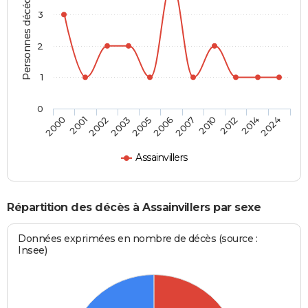
Personnes décédées
3
2
1
0
2010
2006
2003
2001
2024
2012
2007
2005
2002
2000
2014
Assainvillers
Répartition des décès à Assainvillers par sexe
Données exprimées en nombre de décès (source :
Insee)