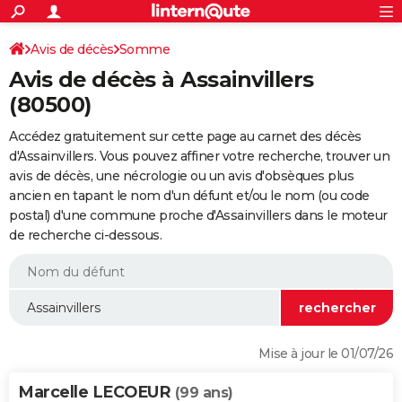
ACTUALITÉS
Connexion
S'inscrire
Avis de décès
Somme
Rechercher
Société
Education
Villes
Politique
Faits Divers
Monde
+
SPORT
Avis de décès à Assainvillers
Football
Cyclisme
Forum
Coupe du monde 2026
Tennis
Rugby
CULTURE
(80500)
TNT
Cinéma
Musique
Programme TV
Streaming
Sorties cinéma
+
FINANCE
Accédez gratuitement sur cette page au carnet des décès
d'Assainvillers. Vous pouvez affiner votre recherche, trouver un
Impôts
Immobilier
Banque
Crédit
Retraite
Epargne
Risques naturels par ville
Assurance
AUTO
avis de décès, une nécrologie ou un avis d'obsèques plus
ancien en tapant le nom d'un défunt et/ou le nom (ou code
Réserver un essai
Berlines
Forum auto
Essais
Citadines
SUV
+
HIGH-TECH
postal) d'une commune proche d'Assainvillers dans le moteur
de recherche ci-dessous.
Meilleur smartphone
Ordinateurs
Guide high-tech
Mobiles
Internet
Jeux vidéo
+
BRICOLAGE
Aménagement intérieur
Cuisine
Jardinage
+
Forum
Extérieur
Salle de bains
Rangement
WEEK-END
Escapades
Expositions
Week-end nature
Guides de France
Patrimoine
Musées
+
LIFESTYLE
Bien-être
Mode
+
Art de vivre
Loisirs
Modes de vie
SANTE
Mise à jour le 01/07/26
Guide de la santé
Médicaments
+
Alimentation
Maladies
Sommeil
VOYAGE
Marcelle LECOEUR
(99 ans)