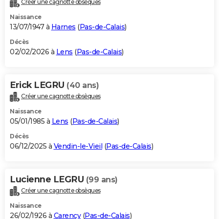
Créer une cagnotte obsèques
City break
Voyage de noces
Climat
Destinations
Voyage nature
Forum
+
PHOTO
Naissance
13/07/1947 à
Harnes
(
Pas-de-Calais
)
GUIDES D'ACHAT
Décès
02/02/2026 à
Lens
(
Pas-de-Calais
)
BONS PLANS
CARTE DE VOEUX
Erick LEGRU
(40 ans)
Carte Bonne année
Carte Pâques
Carte de Noël
Carte Saint-Valentin
Carte d'anniversaire
DICTIONNAIRE
Créer une cagnotte obsèques
Biographies
Expressions
Dictionnaire
Citations
Proverbes
PROGRAMME TV
Naissance
05/01/1985 à
Lens
(
Pas-de-Calais
)
COPAINS D'AVANT
Décès
06/12/2025 à
Vendin-le-Vieil
(
Pas-de-Calais
)
Se connecter
Collèges
Universités
Service militaire
S'inscrire
Lycées
Primaires
Entreprises
Avis de recherche
AVIS DE DÉCÈS
FORUM
Lucienne LEGRU
(99 ans)
Lifestyle
Sport
Television
Cinema
Bricolage
Culture
Auto
Voyage
Créer une cagnotte obsèques
Naissance
26/02/1926 à
Carency
(
Pas-de-Calais
)