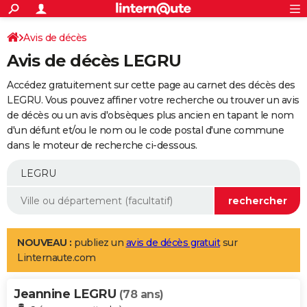
ACTUALITÉS
Connexion
S'inscrire
Avis de décès
Rechercher
Société
Education
Villes
Politique
Faits Divers
Monde
+
SPORT
Avis de décès LEGRU
Football
Cyclisme
Forum
Coupe du monde 2026
Tennis
Rugby
CULTURE
Accédez gratuitement sur cette page au carnet des décès des
TNT
Cinéma
Musique
Programme TV
Streaming
Sorties cinéma
+
LEGRU. Vous pouvez affiner votre recherche ou trouver un avis
FINANCE
de décès ou un avis d'obsèques plus ancien en tapant le nom
Impôts
Immobilier
Banque
Crédit
Retraite
Epargne
Risques naturels par ville
Assurance
AUTO
d'un défunt et/ou le nom ou le code postal d'une commune
dans le moteur de recherche ci-dessous.
Réserver un essai
Berlines
Forum auto
Essais
Citadines
SUV
+
HIGH-TECH
Meilleur smartphone
Ordinateurs
Guide high-tech
Mobiles
Internet
Jeux vidéo
+
BRICOLAGE
Aménagement intérieur
Cuisine
Jardinage
+
Forum
Extérieur
Salle de bains
Rangement
WEEK-END
Escapades
Expositions
Week-end nature
Guides de France
Patrimoine
Musées
+
LIFESTYLE
NOUVEAU :
publiez un
avis de décès gratuit
sur
Linternaute.com
Bien-être
Mode
+
Art de vivre
Loisirs
Modes de vie
SANTE
Jeannine LEGRU
Guide de la santé
Médicaments
+
Alimentation
Maladies
Sommeil
(78 ans)
VOYAGE