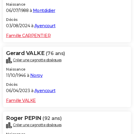
Naissance
City break
Voyage de noces
Climat
Destinations
Voyage nature
Forum
+
PHOTO
06/07/1988 à
Montdidier
GUIDES D'ACHAT
Décès
03/08/2024 à
Ayencourt
BONS PLANS
Famille CARPENTIER
CARTE DE VOEUX
Gerard VALKE
(76 ans)
Carte Bonne année
Carte Pâques
Carte de Noël
Carte Saint-Valentin
Carte d'anniversaire
DICTIONNAIRE
Créer une cagnotte obsèques
Biographies
Expressions
Dictionnaire
Citations
Proverbes
PROGRAMME TV
Naissance
11/10/1946 à
Noroy
COPAINS D'AVANT
Décès
06/04/2023 à
Ayencourt
Se connecter
Collèges
Universités
Service militaire
S'inscrire
Lycées
Primaires
Entreprises
Avis de recherche
AVIS DE DÉCÈS
Famille VALKE
FORUM
Lifestyle
Sport
Television
Cinema
Bricolage
Culture
Auto
Voyage
Roger PEPIN
(92 ans)
Créer une cagnotte obsèques