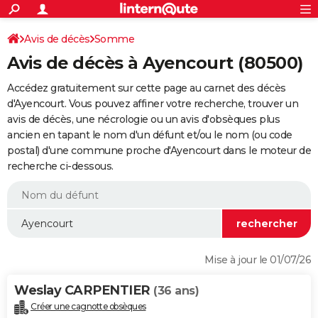
ACTUALITÉS
Connexion
S'inscrire
Avis de décès
Somme
Rechercher
Société
Education
Villes
Politique
Faits Divers
Monde
+
SPORT
Avis de décès à Ayencourt (80500)
Football
Cyclisme
Forum
Coupe du monde 2026
Tennis
Rugby
CULTURE
Accédez gratuitement sur cette page au carnet des décès
TNT
Cinéma
Musique
Programme TV
Streaming
Sorties cinéma
+
d'Ayencourt. Vous pouvez affiner votre recherche, trouver un
FINANCE
avis de décès, une nécrologie ou un avis d'obsèques plus
Impôts
Immobilier
Banque
Crédit
Retraite
Epargne
Risques naturels par ville
Assurance
AUTO
ancien en tapant le nom d'un défunt et/ou le nom (ou code
postal) d'une commune proche d'Ayencourt dans le moteur de
Réserver un essai
Berlines
Forum auto
Essais
Citadines
SUV
+
HIGH-TECH
recherche ci-dessous.
Meilleur smartphone
Ordinateurs
Guide high-tech
Mobiles
Internet
Jeux vidéo
+
BRICOLAGE
Aménagement intérieur
Cuisine
Jardinage
+
Forum
Extérieur
Salle de bains
Rangement
WEEK-END
Escapades
Expositions
Week-end nature
Guides de France
Patrimoine
Musées
+
LIFESTYLE
Mise à jour le 01/07/26
Bien-être
Mode
+
Art de vivre
Loisirs
Modes de vie
SANTE
Weslay CARPENTIER
(36 ans)
Guide de la santé
Médicaments
+
Alimentation
Maladies
Sommeil
VOYAGE
Créer une cagnotte obsèques