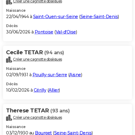
Créer une cagnotte obsèques
City break
Voyage de noces
Climat
Destinations
Voyage nature
Forum
+
PHOTO
Naissance
22/04/1944 à
Saint-Ouen-sur-Seine
(
Seine-Saint-Denis
)
GUIDES D'ACHAT
Décès
30/06/2026 à
Pontoise
(
Val-d'Oise
)
BONS PLANS
CARTE DE VOEUX
Cecile TETAR
(94 ans)
Carte Bonne année
Carte Pâques
Carte de Noël
Carte Saint-Valentin
Carte d'anniversaire
DICTIONNAIRE
Créer une cagnotte obsèques
Biographies
Expressions
Dictionnaire
Citations
Proverbes
PROGRAMME TV
Naissance
02/09/1931 à
Pouilly-sur-Serre
(
Aisne
)
COPAINS D'AVANT
Décès
10/02/2026 à
Cérilly
(
Allier
)
Se connecter
Collèges
Universités
Service militaire
S'inscrire
Lycées
Primaires
Entreprises
Avis de recherche
AVIS DE DÉCÈS
FORUM
Therese TETAR
(93 ans)
Lifestyle
Sport
Television
Cinema
Bricolage
Culture
Auto
Voyage
Créer une cagnotte obsèques
Naissance
03/12/1930 au
Bourget
(
Seine-Saint-Denis
)