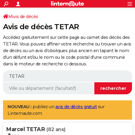
ACTUALITÉS
Connexion
S'inscrire
Avis de décès
Rechercher
Société
Education
Villes
Politique
Faits Divers
Monde
+
SPORT
Avis de décès TETAR
Football
Cyclisme
Forum
Coupe du monde 2026
Tennis
Rugby
CULTURE
Accédez gratuitement sur cette page au carnet des décès des
TNT
Cinéma
Musique
Programme TV
Streaming
Sorties cinéma
+
TETAR. Vous pouvez affiner votre recherche ou trouver un avis
FINANCE
de décès ou un avis d'obsèques plus ancien en tapant le nom
Impôts
Immobilier
Banque
Crédit
Retraite
Epargne
Risques naturels par ville
Assurance
AUTO
d'un défunt et/ou le nom ou le code postal d'une commune
dans le moteur de recherche ci-dessous.
Réserver un essai
Berlines
Forum auto
Essais
Citadines
SUV
+
HIGH-TECH
Meilleur smartphone
Ordinateurs
Guide high-tech
Mobiles
Internet
Jeux vidéo
+
BRICOLAGE
Aménagement intérieur
Cuisine
Jardinage
+
Forum
Extérieur
Salle de bains
Rangement
WEEK-END
Escapades
Expositions
Week-end nature
Guides de France
Patrimoine
Musées
+
LIFESTYLE
NOUVEAU :
publiez un
avis de décès gratuit
sur
Linternaute.com
Bien-être
Mode
+
Art de vivre
Loisirs
Modes de vie
SANTE
Marcel TETAR
Guide de la santé
Médicaments
+
Alimentation
Maladies
Sommeil
(82 ans)
VOYAGE