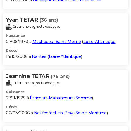
09/12/2006 à
Neuilly-sur-Seine
(
Hauts-de-Seine
)
Yvan TETAR
(36 ans)
Créer une cagnotte obsèques
Naissance
07/06/1970 à
Machecoul-Saint-Même
(
Loire-Atlantique
)
Décès
14/10/2006 à
Nantes
(
Loire-Atlantique
)
Jeannine TETAR
(76 ans)
Créer une cagnotte obsèques
Naissance
27/11/1929 à
Étricourt-Manancourt
(
Somme
)
Décès
02/03/2006 à
Neufchâtel-en-Bray
(
Seine-Maritime
)