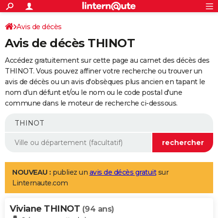
ACTUALITÉS
Connexion
S'inscrire
Avis de décès
Rechercher
Société
Education
Villes
Politique
Faits Divers
Monde
+
SPORT
Avis de décès THINOT
Football
Cyclisme
Forum
Coupe du monde 2026
Tennis
Rugby
CULTURE
Accédez gratuitement sur cette page au carnet des décès des
TNT
Cinéma
Musique
Programme TV
Streaming
Sorties cinéma
+
THINOT. Vous pouvez affiner votre recherche ou trouver un
FINANCE
avis de décès ou un avis d'obsèques plus ancien en tapant le
Impôts
Immobilier
Banque
Crédit
Retraite
Epargne
Risques naturels par ville
Assurance
AUTO
nom d'un défunt et/ou le nom ou le code postal d'une
commune dans le moteur de recherche ci-dessous.
Réserver un essai
Berlines
Forum auto
Essais
Citadines
SUV
+
HIGH-TECH
Meilleur smartphone
Ordinateurs
Guide high-tech
Mobiles
Internet
Jeux vidéo
+
BRICOLAGE
Aménagement intérieur
Cuisine
Jardinage
+
Forum
Extérieur
Salle de bains
Rangement
WEEK-END
Escapades
Expositions
Week-end nature
Guides de France
Patrimoine
Musées
+
LIFESTYLE
NOUVEAU :
publiez un
avis de décès gratuit
sur
Linternaute.com
Bien-être
Mode
+
Art de vivre
Loisirs
Modes de vie
SANTE
Viviane THINOT
Guide de la santé
Médicaments
+
Alimentation
Maladies
Sommeil
(94 ans)
VOYAGE