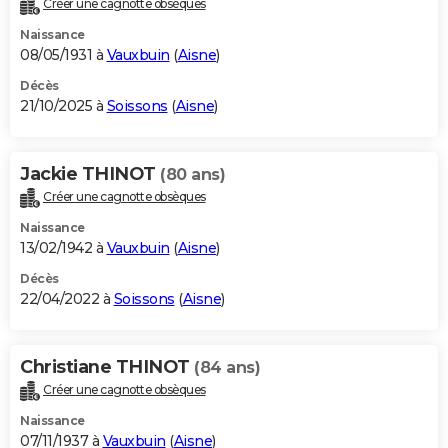
Créer une cagnotte obsèques
City break
Voyage de noces
Climat
Destinations
Voyage nature
Forum
+
PHOTO
Naissance
08/05/1931 à
Vauxbuin
(
Aisne
)
GUIDES D'ACHAT
Décès
21/10/2025 à
Soissons
(
Aisne
)
BONS PLANS
CARTE DE VOEUX
Jackie THINOT
(80 ans)
Carte Bonne année
Carte Pâques
Carte de Noël
Carte Saint-Valentin
Carte d'anniversaire
DICTIONNAIRE
Créer une cagnotte obsèques
Biographies
Expressions
Dictionnaire
Citations
Proverbes
PROGRAMME TV
Naissance
13/02/1942 à
Vauxbuin
(
Aisne
)
COPAINS D'AVANT
Décès
22/04/2022 à
Soissons
(
Aisne
)
Se connecter
Collèges
Universités
Service militaire
S'inscrire
Lycées
Primaires
Entreprises
Avis de recherche
AVIS DE DÉCÈS
FORUM
Christiane THINOT
(84 ans)
Lifestyle
Sport
Television
Cinema
Bricolage
Culture
Auto
Voyage
Créer une cagnotte obsèques
Naissance
07/11/1937 à
Vauxbuin
(
Aisne
)