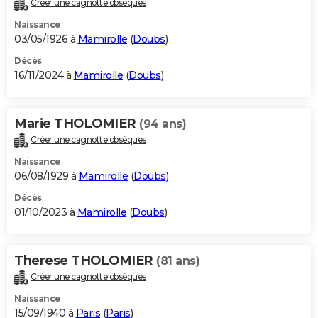
Créer une cagnotte obsèques
City break
Voyage de noces
Climat
Destinations
Voyage nature
Forum
+
PHOTO
Naissance
03/05/1926 à
Mamirolle
(
Doubs
)
GUIDES D'ACHAT
Décès
16/11/2024 à
Mamirolle
(
Doubs
)
BONS PLANS
CARTE DE VOEUX
Marie THOLOMIER
(94 ans)
Carte Bonne année
Carte Pâques
Carte de Noël
Carte Saint-Valentin
Carte d'anniversaire
DICTIONNAIRE
Créer une cagnotte obsèques
Biographies
Expressions
Dictionnaire
Citations
Proverbes
PROGRAMME TV
Naissance
06/08/1929 à
Mamirolle
(
Doubs
)
COPAINS D'AVANT
Décès
01/10/2023 à
Mamirolle
(
Doubs
)
Se connecter
Collèges
Universités
Service militaire
S'inscrire
Lycées
Primaires
Entreprises
Avis de recherche
AVIS DE DÉCÈS
FORUM
Therese THOLOMIER
(81 ans)
Lifestyle
Sport
Television
Cinema
Bricolage
Culture
Auto
Voyage
Créer une cagnotte obsèques
Naissance
15/09/1940 à
Paris
(
Paris
)