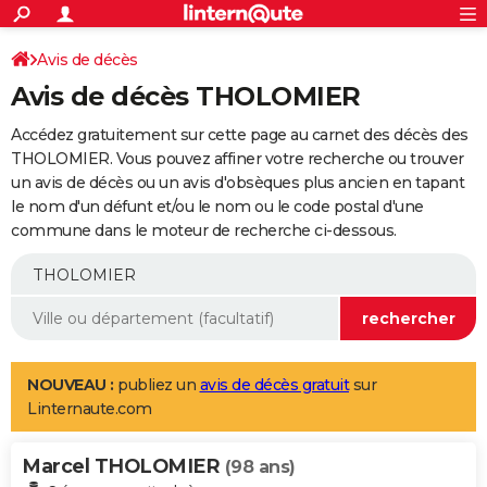
ACTUALITÉS
Connexion
S'inscrire
Avis de décès
Rechercher
Société
Education
Villes
Politique
Faits Divers
Monde
+
SPORT
Avis de décès THOLOMIER
Football
Cyclisme
Forum
Coupe du monde 2026
Tennis
Rugby
CULTURE
Accédez gratuitement sur cette page au carnet des décès des
TNT
Cinéma
Musique
Programme TV
Streaming
Sorties cinéma
+
THOLOMIER. Vous pouvez affiner votre recherche ou trouver
FINANCE
un avis de décès ou un avis d'obsèques plus ancien en tapant
Impôts
Immobilier
Banque
Crédit
Retraite
Epargne
Risques naturels par ville
Assurance
AUTO
le nom d'un défunt et/ou le nom ou le code postal d'une
commune dans le moteur de recherche ci-dessous.
Réserver un essai
Berlines
Forum auto
Essais
Citadines
SUV
+
HIGH-TECH
Meilleur smartphone
Ordinateurs
Guide high-tech
Mobiles
Internet
Jeux vidéo
+
BRICOLAGE
Aménagement intérieur
Cuisine
Jardinage
+
Forum
Extérieur
Salle de bains
Rangement
WEEK-END
Escapades
Expositions
Week-end nature
Guides de France
Patrimoine
Musées
+
LIFESTYLE
NOUVEAU :
publiez un
avis de décès gratuit
sur
Linternaute.com
Bien-être
Mode
+
Art de vivre
Loisirs
Modes de vie
SANTE
Marcel THOLOMIER
Guide de la santé
Médicaments
+
Alimentation
Maladies
Sommeil
(98 ans)
VOYAGE