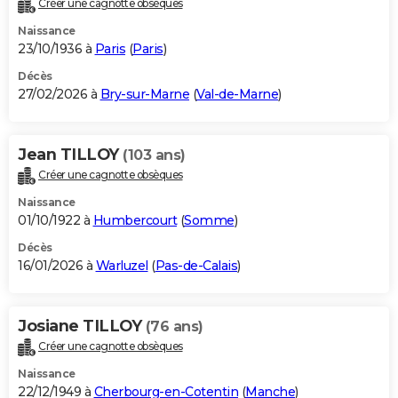
Créer une cagnotte obsèques
City break
Voyage de noces
Climat
Destinations
Voyage nature
Forum
+
PHOTO
Naissance
23/10/1936 à
Paris
(
Paris
)
GUIDES D'ACHAT
Décès
27/02/2026 à
Bry-sur-Marne
(
Val-de-Marne
)
BONS PLANS
CARTE DE VOEUX
Jean TILLOY
(103 ans)
Carte Bonne année
Carte Pâques
Carte de Noël
Carte Saint-Valentin
Carte d'anniversaire
DICTIONNAIRE
Créer une cagnotte obsèques
Biographies
Expressions
Dictionnaire
Citations
Proverbes
PROGRAMME TV
Naissance
01/10/1922 à
Humbercourt
(
Somme
)
COPAINS D'AVANT
Décès
16/01/2026 à
Warluzel
(
Pas-de-Calais
)
Se connecter
Collèges
Universités
Service militaire
S'inscrire
Lycées
Primaires
Entreprises
Avis de recherche
AVIS DE DÉCÈS
FORUM
Josiane TILLOY
(76 ans)
Lifestyle
Sport
Television
Cinema
Bricolage
Culture
Auto
Voyage
Créer une cagnotte obsèques
Naissance
22/12/1949 à
Cherbourg-en-Cotentin
(
Manche
)