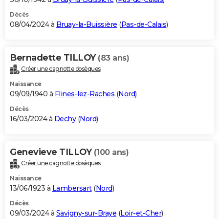
Décès
08/04/2024 à
Bruay-la-Buissière
(
Pas-de-Calais
)
Bernadette TILLOY
(83 ans)
Créer une cagnotte obsèques
Naissance
09/09/1940 à
Flines-lez-Raches
(
Nord
)
Décès
16/03/2024 à
Dechy
(
Nord
)
Genevieve TILLOY
(100 ans)
Créer une cagnotte obsèques
Naissance
13/06/1923 à
Lambersart
(
Nord
)
Décès
09/03/2024 à
Savigny-sur-Braye
(
Loir-et-Cher
)