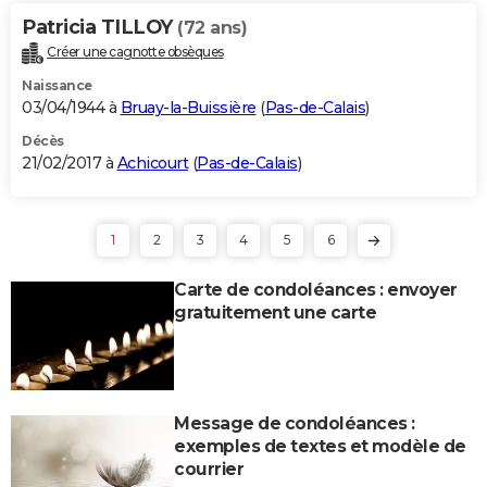
Patricia TILLOY
(72 ans)
Créer une cagnotte obsèques
Naissance
03/04/1944 à
Bruay-la-Buissière
(
Pas-de-Calais
)
Décès
21/02/2017 à
Achicourt
(
Pas-de-Calais
)
1
2
3
4
5
6
Carte de condoléances : envoyer
gratuitement une carte
Message de condoléances :
exemples de textes et modèle de
courrier