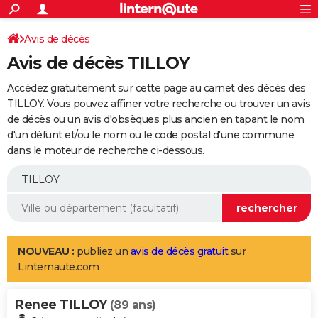
ACTUALITÉS
Connexion
S'inscrire
Avis de décès
Rechercher
Société
Education
Villes
Politique
Faits Divers
Monde
+
SPORT
Avis de décès TILLOY
Football
Cyclisme
Forum
Coupe du monde 2026
Tennis
Rugby
CULTURE
Accédez gratuitement sur cette page au carnet des décès des
TNT
Cinéma
Musique
Programme TV
Streaming
Sorties cinéma
+
TILLOY. Vous pouvez affiner votre recherche ou trouver un avis
FINANCE
de décès ou un avis d'obsèques plus ancien en tapant le nom
Impôts
Immobilier
Banque
Crédit
Retraite
Epargne
Risques naturels par ville
Assurance
AUTO
d'un défunt et/ou le nom ou le code postal d'une commune
dans le moteur de recherche ci-dessous.
Réserver un essai
Berlines
Forum auto
Essais
Citadines
SUV
+
HIGH-TECH
Meilleur smartphone
Ordinateurs
Guide high-tech
Mobiles
Internet
Jeux vidéo
+
BRICOLAGE
Aménagement intérieur
Cuisine
Jardinage
+
Forum
Extérieur
Salle de bains
Rangement
WEEK-END
Escapades
Expositions
Week-end nature
Guides de France
Patrimoine
Musées
+
LIFESTYLE
NOUVEAU :
publiez un
avis de décès gratuit
sur
Linternaute.com
Bien-être
Mode
+
Art de vivre
Loisirs
Modes de vie
SANTE
Renee TILLOY
Guide de la santé
Médicaments
+
Alimentation
Maladies
Sommeil
(89 ans)
VOYAGE