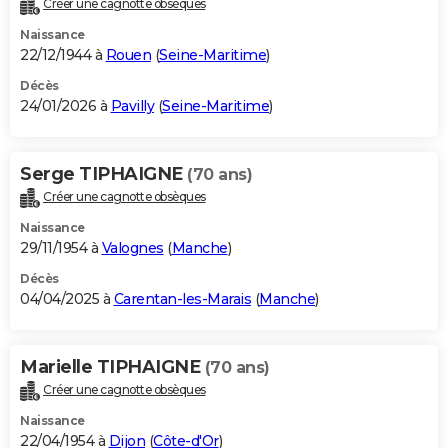
Créer une cagnotte obsèques
City break
Voyage de noces
Climat
Destinations
Voyage nature
Forum
+
PHOTO
Naissance
22/12/1944 à
Rouen
(
Seine-Maritime
)
GUIDES D'ACHAT
Décès
24/01/2026 à
Pavilly
(
Seine-Maritime
)
BONS PLANS
CARTE DE VOEUX
Serge TIPHAIGNE
(70 ans)
Carte Bonne année
Carte Pâques
Carte de Noël
Carte Saint-Valentin
Carte d'anniversaire
DICTIONNAIRE
Créer une cagnotte obsèques
Biographies
Expressions
Dictionnaire
Citations
Proverbes
PROGRAMME TV
Naissance
29/11/1954 à
Valognes
(
Manche
)
COPAINS D'AVANT
Décès
04/04/2025 à
Carentan-les-Marais
(
Manche
)
Se connecter
Collèges
Universités
Service militaire
S'inscrire
Lycées
Primaires
Entreprises
Avis de recherche
AVIS DE DÉCÈS
FORUM
Marielle TIPHAIGNE
(70 ans)
Lifestyle
Sport
Television
Cinema
Bricolage
Culture
Auto
Voyage
Créer une cagnotte obsèques
Naissance
22/04/1954 à
Dijon
(
Côte-d'Or
)