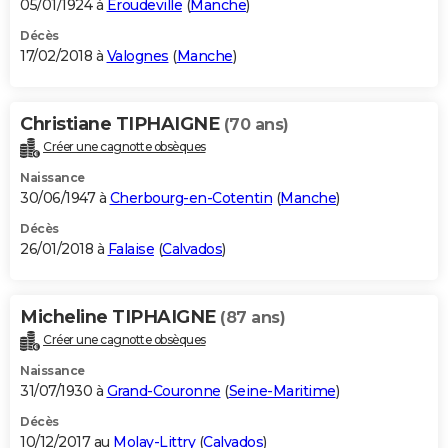
05/01/1924 à
Éroudeville
(
Manche
)
Décès
17/02/2018 à
Valognes
(
Manche
)
Christiane TIPHAIGNE
(70 ans)
Créer une cagnotte obsèques
Naissance
30/06/1947 à
Cherbourg-en-Cotentin
(
Manche
)
Décès
26/01/2018 à
Falaise
(
Calvados
)
Micheline TIPHAIGNE
(87 ans)
Créer une cagnotte obsèques
Naissance
31/07/1930 à
Grand-Couronne
(
Seine-Maritime
)
Décès
10/12/2017 au
Molay-Littry
(
Calvados
)