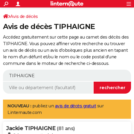
ACTUALITÉS
Connexion
S'inscrire
Avis de décès
Rechercher
Société
Education
Villes
Politique
Faits Divers
Monde
+
SPORT
Avis de décès TIPHAIGNE
Football
Cyclisme
Forum
Coupe du monde 2026
Tennis
Rugby
CULTURE
Accédez gratuitement sur cette page au carnet des décès des
TNT
Cinéma
Musique
Programme TV
Streaming
Sorties cinéma
+
TIPHAIGNE. Vous pouvez affiner votre recherche ou trouver
FINANCE
un avis de décès ou un avis d'obsèques plus ancien en tapant
Impôts
Immobilier
Banque
Crédit
Retraite
Epargne
Risques naturels par ville
Assurance
AUTO
le nom d'un défunt et/ou le nom ou le code postal d'une
commune dans le moteur de recherche ci-dessous.
Réserver un essai
Berlines
Forum auto
Essais
Citadines
SUV
+
HIGH-TECH
Meilleur smartphone
Ordinateurs
Guide high-tech
Mobiles
Internet
Jeux vidéo
+
BRICOLAGE
Aménagement intérieur
Cuisine
Jardinage
+
Forum
Extérieur
Salle de bains
Rangement
WEEK-END
Escapades
Expositions
Week-end nature
Guides de France
Patrimoine
Musées
+
LIFESTYLE
NOUVEAU :
publiez un
avis de décès gratuit
sur
Linternaute.com
Bien-être
Mode
+
Art de vivre
Loisirs
Modes de vie
SANTE
Jackie TIPHAIGNE
Guide de la santé
Médicaments
+
Alimentation
Maladies
Sommeil
(81 ans)
VOYAGE