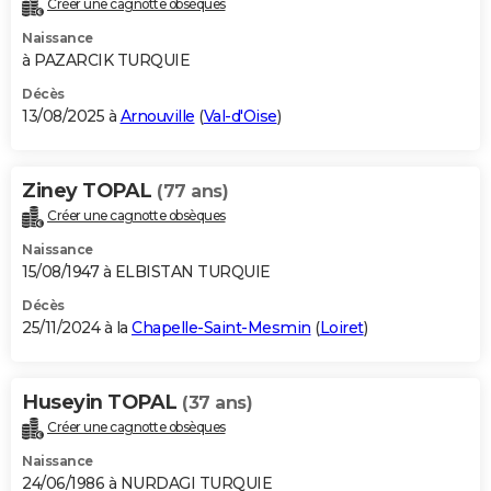
Créer une cagnotte obsèques
City break
Voyage de noces
Climat
Destinations
Voyage nature
Forum
+
PHOTO
Naissance
à PAZARCIK TURQUIE
GUIDES D'ACHAT
Décès
13/08/2025 à
Arnouville
(
Val-d'Oise
)
BONS PLANS
CARTE DE VOEUX
Ziney TOPAL
(77 ans)
Carte Bonne année
Carte Pâques
Carte de Noël
Carte Saint-Valentin
Carte d'anniversaire
DICTIONNAIRE
Créer une cagnotte obsèques
Biographies
Expressions
Dictionnaire
Citations
Proverbes
PROGRAMME TV
Naissance
15/08/1947 à ELBISTAN TURQUIE
COPAINS D'AVANT
Décès
25/11/2024 à la
Chapelle-Saint-Mesmin
(
Loiret
)
Se connecter
Collèges
Universités
Service militaire
S'inscrire
Lycées
Primaires
Entreprises
Avis de recherche
AVIS DE DÉCÈS
FORUM
Huseyin TOPAL
(37 ans)
Lifestyle
Sport
Television
Cinema
Bricolage
Culture
Auto
Voyage
Créer une cagnotte obsèques
Naissance
24/06/1986 à NURDAGI TURQUIE