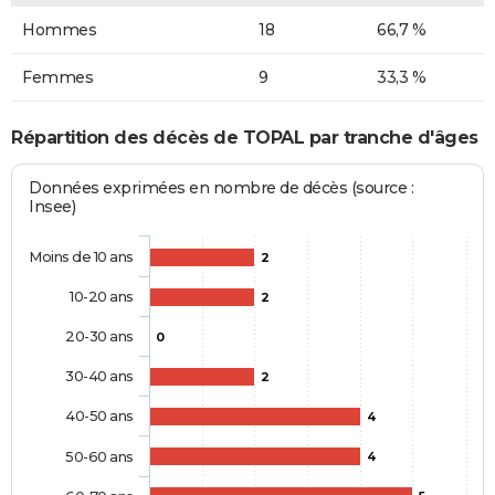
Hommes
18
66,7 %
Femmes
9
33,3 %
Répartition des décès de TOPAL par tranche d'âges
Données exprimées en nombre de décès (source :
Insee)
Moins de 10 ans
2
10-20 ans
2
20-30 ans
0
30-40 ans
2
40-50 ans
4
50-60 ans
4