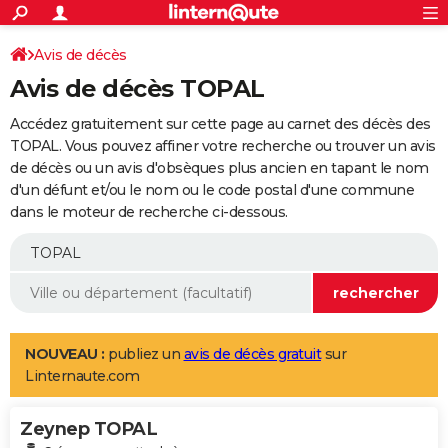
ACTUALITÉS
Connexion
S'inscrire
Avis de décès
Rechercher
Société
Education
Villes
Politique
Faits Divers
Monde
+
SPORT
Avis de décès TOPAL
Football
Cyclisme
Forum
Coupe du monde 2026
Tennis
Rugby
CULTURE
Accédez gratuitement sur cette page au carnet des décès des
TNT
Cinéma
Musique
Programme TV
Streaming
Sorties cinéma
+
TOPAL. Vous pouvez affiner votre recherche ou trouver un avis
FINANCE
de décès ou un avis d'obsèques plus ancien en tapant le nom
Impôts
Immobilier
Banque
Crédit
Retraite
Epargne
Risques naturels par ville
Assurance
AUTO
d'un défunt et/ou le nom ou le code postal d'une commune
dans le moteur de recherche ci-dessous.
Réserver un essai
Berlines
Forum auto
Essais
Citadines
SUV
+
HIGH-TECH
Meilleur smartphone
Ordinateurs
Guide high-tech
Mobiles
Internet
Jeux vidéo
+
BRICOLAGE
Aménagement intérieur
Cuisine
Jardinage
+
Forum
Extérieur
Salle de bains
Rangement
WEEK-END
Escapades
Expositions
Week-end nature
Guides de France
Patrimoine
Musées
+
LIFESTYLE
NOUVEAU :
publiez un
avis de décès gratuit
sur
Linternaute.com
Bien-être
Mode
+
Art de vivre
Loisirs
Modes de vie
SANTE
Zeynep TOPAL
Guide de la santé
Médicaments
+
Alimentation
Maladies
Sommeil
VOYAGE