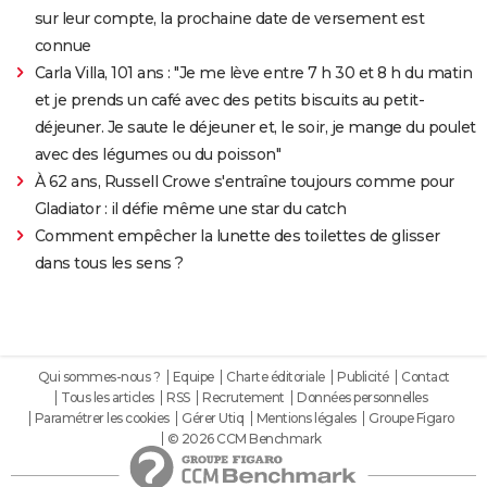
sur leur compte, la prochaine date de versement est
connue
Carla Villa, 101 ans : "Je me lève entre 7 h 30 et 8 h du matin
et je prends un café avec des petits biscuits au petit-
déjeuner. Je saute le déjeuner et, le soir, je mange du poulet
avec des légumes ou du poisson"
À 62 ans, Russell Crowe s'entraîne toujours comme pour
Gladiator : il défie même une star du catch
Comment empêcher la lunette des toilettes de glisser
dans tous les sens ?
Qui sommes-nous ?
Equipe
Charte éditoriale
Publicité
Contact
Tous les articles
RSS
Recrutement
Données personnelles
Paramétrer les cookies
Gérer Utiq
Mentions légales
Groupe Figaro
© 2026 CCM Benchmark